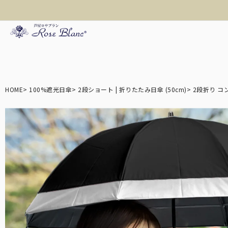
折り畳み日傘
HOME
100%遮光日傘
2段ショート | 折りたたみ日傘 (50cm)
2段折り コ
長傘
遮光帽子
アームカバー/手袋
3段
ロサブランの折りたた