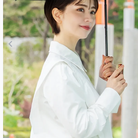
遮光雑貨
トなサイズです。
UVカットウェア
サングラス
スキンケア/その他
2段
男性にもお使いいただ
大サイズ。