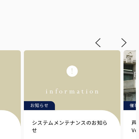
お知らせ
催事
システムメンテナンスのお知ら
芦
せ
Vo