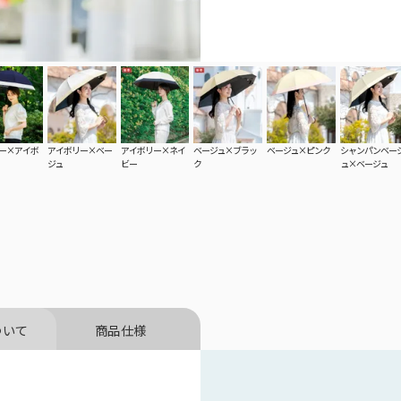
ー×アイボ
アイボリー×ベー
アイボリー×ネイ
ベージュ×ブラッ
ベージュ×ピンク
シャンパンベー
ジュ
ビー
ク
ュ×ベージュ
折り畳み日傘：サイズ解説
全
折り畳み日傘のサイズ比較や機能の違いについて
こちらから全ての
解説します。
ついて
商品仕様