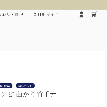
合わせ・修理
ご利用ガイド
❯
骨50cm
傘袋セット
コンビ 曲がり竹手元
2段折りミドル
シルエ
ロクロの上げ下げだけで楽に開閉できる大きめタ