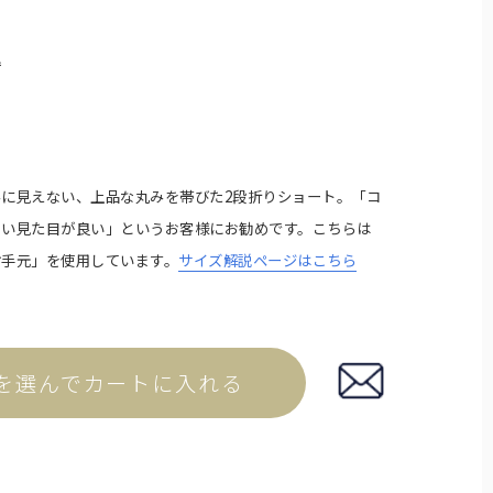
イプ。
込
に見えない、上品な丸みを帯びた2段折りショート。「コ
しい見た目が良い」というお客様にお勧めです。こちらは
竹手元」を使用しています。
サイズ解説ページはこちら
傘袋
折りたたみ日傘用の傘袋です。
を選んでカートに入れる