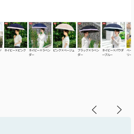
ジ
ネイビー×ピンク
ネイビー×ラベン
ピンク×ベージュ
ブラック×ラベン
ネイビー×パウダ
ベー
ダー
ダー
ーブルー
リー
ての折りたたみ傘
折りたたみ傘をご覧頂けます。