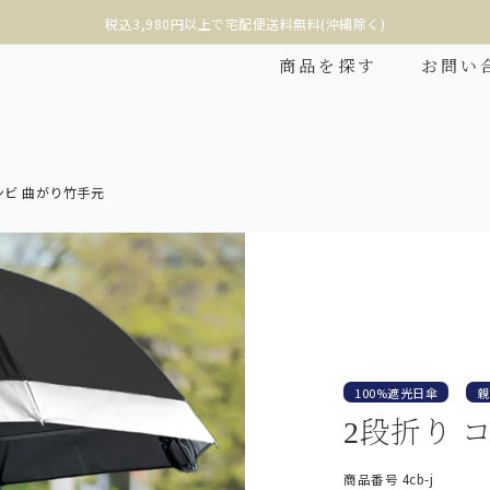
税込3,980円以上で宅配便送料無料(沖縄除く)
商品を探す
お問い
ンビ 曲がり竹手元
❮
100%遮光日傘
親
2段折り 
折りたたみ
2段折りショート
商品番号
4cb-j
み日傘の中で最もコンパク
折りたたみ日傘に見えない、丸くて美しい