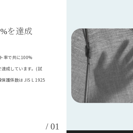
0%を達成
率で共に100%
で達成しています。(試
護係数は JIS L 1925
/ 01