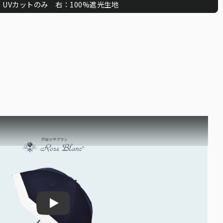
：UVカットのみ 右：100%遮光生地
Play