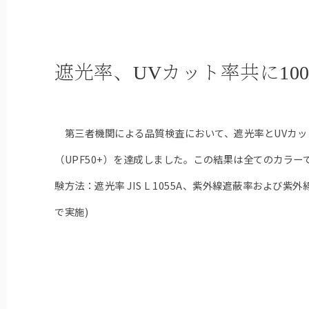
遮光率、UVカット率共に10
第三者機関による品質検査において、遮光率とUVカット
（UPF50+）を達成しました。この結果は全てのカラー
験方法：遮光率 JIS L 1055A、紫外線遮蔽率および紫外線保
で実施)