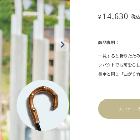
ット。
14,630
¥
税
商品説明：
一見すると折りたたみ
ンパクトでも可愛ら
長傘と同じ「曲がり
折りラージ
自動開閉
ける、折りたたみ日傘の特
ワンタッチで瞬時に開閉可能。
カラー