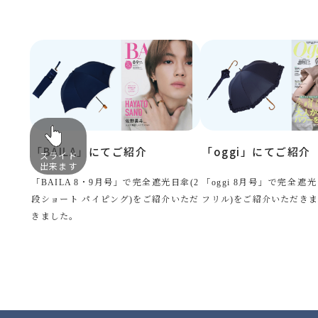
「BAILA」にてご紹介
「oggi」にてご紹介
スライド
出来ます
「BAILA 8・9月号」で完全遮光日傘(2
「oggi 8月号」で完全遮
段ショート パイピング)をご紹介いただ
フリル)をご紹介いただき
きました。