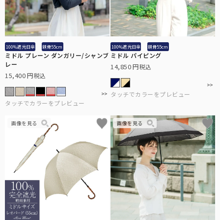
100%遮光日傘
親骨55cm
100%遮光日傘
親骨55cm
ミドル プレーン ダンガリー/シャンブ
ミドル パイピング
レー
14,850
税込
15,400
税込