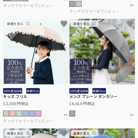
全ての長傘
こちらから全ての長傘をご覧頂けます。
100%遮光日傘
親骨47cm
100%遮光日傘
親骨65cm
キッズ フリル
メンズ プレーン ダンガリー
12,100
16,610
税込
税込