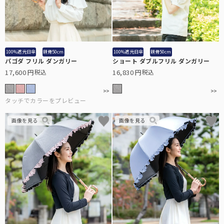
秋冬帽子
秋冬も降り注ぐ紫外線対策に。上質なウール素材を使用。
全てのアームカバー/手袋
こちらから全てのアームカバー/手袋をご覧頂けます。
100%遮光日傘
親骨50cm
100%遮光日傘
親骨50cm
パゴダ フリル ダンガリー
ショート ダブルフリル ダンガリー
シューズ
17,600
16,830
税込
税込
日焼け止めを塗り忘れがちな足の甲までカバーするパンプス。
全てのUVカットウェア
こちらから全てのUVカットウェアをご覧頂けます。
傘袋
全てのサングラス
折りたたみ日傘用の傘袋です。
こちらから全てのメラニンサングラスをご覧頂けます。
キッズ用日傘
日差しの影響を受けやすいお子様用の日傘。入学などのギフトにも。
キッズ用