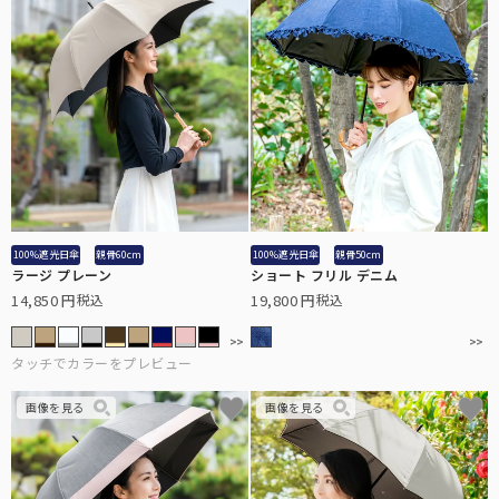
100%遮光日傘
親骨60cm
100%遮光日傘
親骨50cm
ラージ プレーン
ショート フリル デニム
14,850
19,800
税込
税込