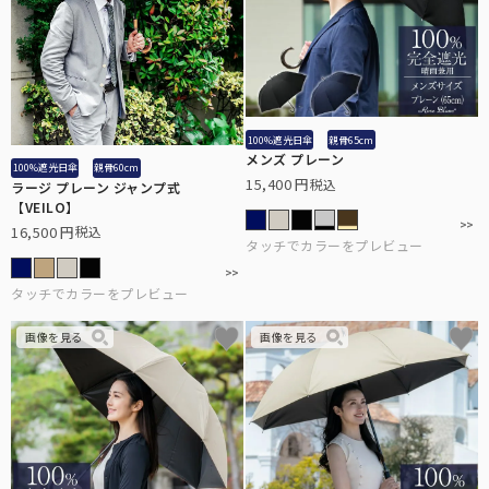
100%遮光日傘
親骨65cm
メンズ プレーン
100%遮光日傘
親骨60cm
15,400
税込
ラージ プレーン ジャンプ式
【VEILO】
16,500
税込