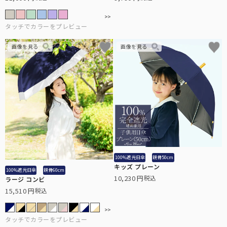
100%遮光日傘
親骨50cm
キッズ プレーン
100%遮光日傘
親骨60cm
10,230
税込
ラージ コンビ
15,510
税込