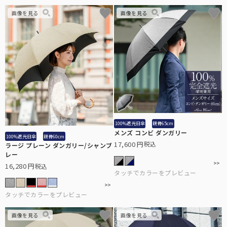
100%遮光日傘
親骨65cm
メンズ コンビ ダンガリー
100%遮光日傘
親骨60cm
17,600
税込
ラージ プレーン ダンガリー/シャンブ
レー
16,280
税込