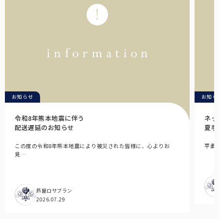
お知らせ
お知ら
令和8年熊本地震に伴う
ネッ
配送遅延のお知らせ
夏季
この度の令和8年熊本地震により被災された皆様に、心よりお
平素
見…
芦屋ロサブラン
2026.07.29