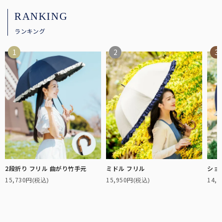
RANKING
ランキング
2段折り フリル 曲がり竹手元
ミドル フリル
ショ
15,730円
15,950円
14,
(税込)
(税込)