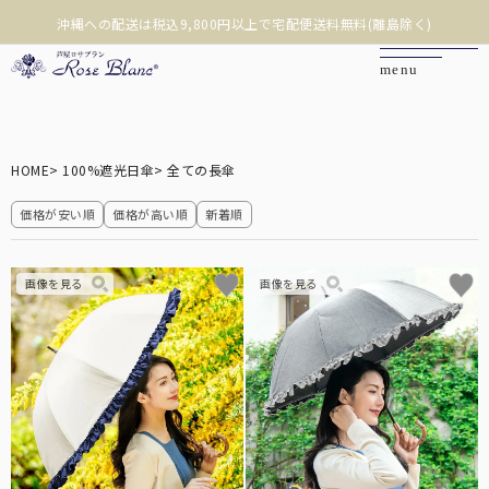
沖縄への配送は税込9,800円以上で宅配便送料無料(離島除く)
❮
❯
カートを見る
HOME
100%遮光日傘
全ての長傘
マイページ
価格が安い順
価格が高い順
新着順
お問い合わせ
ご利用ガイド
商品を探す