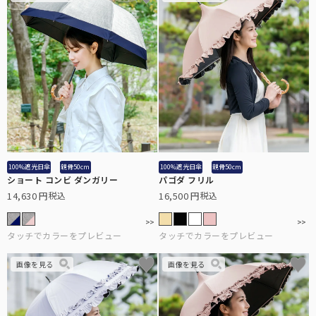
ラージサイズ
テラビューティー
女性の一般的な雨傘のサイズに近く、広い範囲で雨や日光をブロック
テラヘルツ鉱石を配合したヘルスサポートシリーズ。
します。
麦わら帽子
通気性に優れ、涼しげで夏らしいデザインの遮光帽子。
ロング（Lサイズ）
袖口と腕回りにゆとりを持たせ、腕回りにはゴムを使用。
ストール
100%遮光日傘
親骨50cm
100%遮光日傘
親骨50cm
ショート コンビ ダンガリー
パゴダ フリル
サッと羽織るだけで日差しをブロック。日傘が差せないシーンに。
14,630
16,500
税込
税込
ネック/アームカバー
首回り、腕回りの紫外線を98%以上カット。
2段折りラージ
オーバーサングラス
男性にもお使いいただける、折りたたみ日傘の特大サイズ。
普段お使いの眼鏡の上から、サッとかけるだけで紫外線をカット。
その他雑貨
パゴダ