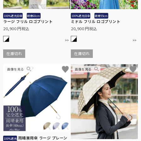
100%遮光日傘
親骨60cm
100%遮光日傘
親骨55cm
ラージ フリル ロゴプリント
ミドル フリル ロゴプリント
20,900
20,900
税込
税込
在庫切れ
在庫切れ
雨晴兼用傘 ラージ プレーン
100%遮光