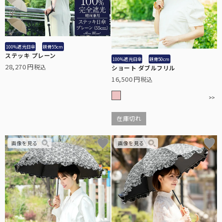
100%遮光日傘
親骨55cm
ステッキ プレーン
100%遮光日傘
親骨50cm
28,270
税込
ショート ダブルフリル
16,500
税込
在庫切れ