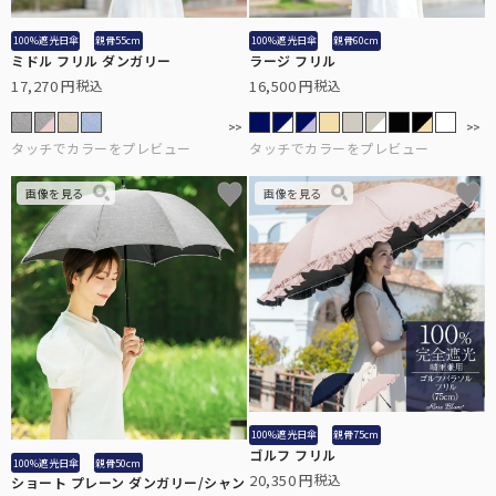
日差しや紫外線の悪影響を受けやすいお子様に。
100%遮光日傘
親骨55cm
100%遮光日傘
親骨60cm
ミドル フリル ダンガリー
ラージ フリル
17,270
16,500
税込
税込
折り畳み日傘：サイズ解説
非表示
折り畳み日傘のサイズ比較や機能の違いについて解説します。
ステッキ日傘
中棒がステッキとして分離する、杖と日傘の2way仕様。
ハットクリップ
100%遮光日傘
親骨75cm
ゴルフ フリル
クリップ式で帽子が風に飛ばされるのを防止します。
100%遮光日傘
親骨50cm
20,350
税込
ショート プレーン ダンガリー/シャン