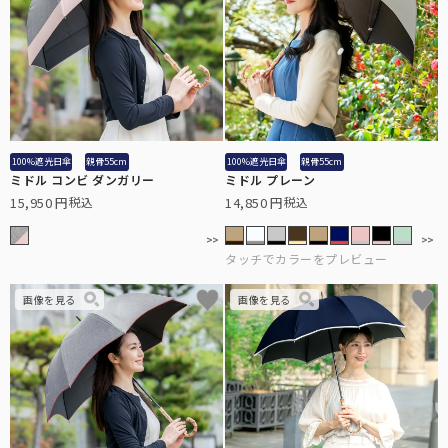
100%遮光日傘
親骨55cm
100%遮光日傘
親骨55cm
ミドル コンビ ダンガリー
ミドル プレーン
15,950
14,850
税込
税込