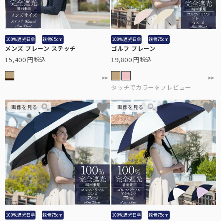
100%遮光日傘
親骨65cm
100%遮光日傘
親骨75cm
メンズ プレーン ステッチ
ゴルフ プレーン
15,400
19,800
税込
税込
100%遮光日傘
親骨75cm
100%遮光日傘
親骨75cm