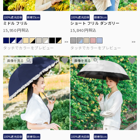
100%遮光日傘
親骨55cm
100%遮光日傘
親骨50cm
ミドル フリル
ショート フリル ダンガリー
折り畳み日傘
15,950
15,840
税込
税込
長傘
遮光帽子
アームカバー/手袋
遮光雑貨
UVカットウェア
100%遮光日傘
親骨50cm
100%遮光日傘
親骨50cm