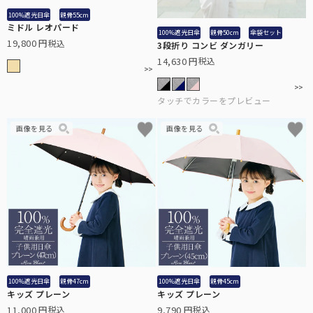
100%遮光日傘
親骨55cm
ミドル レオパード
100%遮光日傘
親骨50cm
傘袋セット
19,800
税込
3段折り コンビ ダンガリー
14,630
税込
100%遮光日傘
親骨47cm
100%遮光日傘
親骨45cm
キッズ プレーン
キッズ プレーン
11,000
9,790
税込
税込