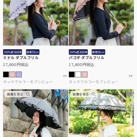
アクセサリーや小物類などの便利な雑貨。
「仏塔」をモチーフにした小さめで可愛らしい印象のシルエット。
サンバイザー
髪型を崩さずにお顔周りをしっかり遮光する、バイザータイプの遮光
帽子。
手袋
指先までカバーする特殊な縫製で実現した100%遮光手袋。
100%遮光日傘
親骨55cm
100%遮光日傘
親骨50cm
カーテン
ミドル ダブルフリル
パゴダ ダブルフリル
17,600
17,600
税込
税込
社内やちょっとした小窓で遮光するカーテン。
UVカット手袋
柔らかな薄手の生地で、スマホ操作や作業がしやすい手袋。
自動開閉
鯖江製オリジナルサングラス
ワンタッチで瞬時に開閉可能。
眼鏡の聖地と言われている鯖江製の上質なサングラス。
メンズ
男性にもお使いいただきやすい大きなサイズとシンプルなデザイン。