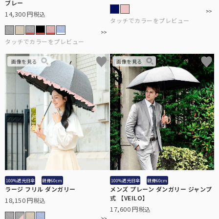
ブレー
14,300
税込
全ての折りたたみ傘
こちらから全ての折りたたみ傘をご覧頂けます。
長傘：サイズ解説
長傘のサイズについて解説します。
全ての遮光帽子
100%遮光日傘
親骨60cm
100%遮光日傘
親骨60cm
こちらから全ての遮光帽子をご覧頂けます。
ラージ フリル ダンガリー
メンズ プレーン ダンガリー ジャンプ
式 【VEILO】
18,150
税込
17,600
税込