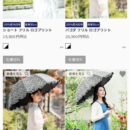
100%遮光日傘
親骨50cm
100%遮光日傘
親骨50cm
ショート フリル ロゴプリント
パゴダ フリル ロゴプリント
19,800
20,900
税込
税込
在庫切れ
在庫切れ