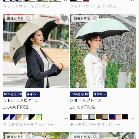
折りたたみ日傘に見えない、丸くて美しいシルエット。
目からの紫外線もお肌の日焼けの原因。メラニングラスで対策を。
ミドルサイズ
スキンケア
ショートの次に大きく、雨の日でも安心の大きめサイズです。
日傘メーカーの経験値を活かした、無添加スキンケアシリーズ。
キャップ・キャスケット
お顔周りにしっかりと影を作る、キャップ・キャスケット。
ロング
手から二の腕までをしっかりとカバー。半袖時に大活躍。
ウェア
日光過敏症の方のお声から生まれた100%遮光ウェア。
100%遮光日傘
親骨55cm
100%遮光日傘
親骨50cm
ミドル コンビアーチ
ショート プレーン
アウター
15,400
13,750
税込
税込
サッと上に羽織るだけでUVを98%以上カットします。
2段折りミドル
PC用グラス
ロクロの上げ下げだけで楽に開閉できる大きめタイプ。
オフィスでも自然にかけれる、透明度の高いクリアレンズ。