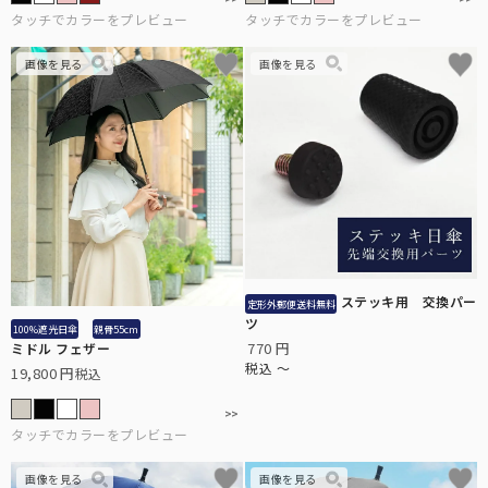
ステッキ用 交換パー
定形外郵便送料無料
ツ
100%遮光日傘
親骨55cm
770
ミドル フェザー
税込
〜
19,800
税込