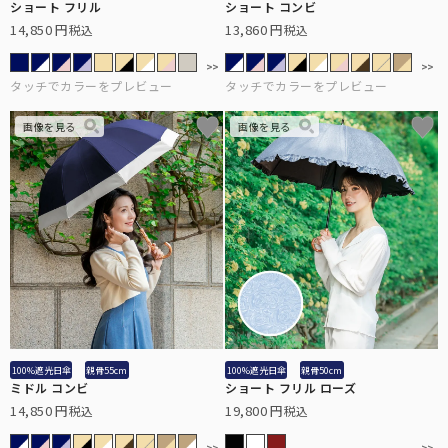
ショート フリル
ショート コンビ
14,850
13,860
税込
税込
3段折りたたみ
サングラス
ロサブランの折りたたみ日傘の中で最もコンパクトなサイズです。
ショートサイズ
スキンケア/その他
サイズに迷われた方にまずオススメする、日傘の定番サイズです。
ハット
広めのつばであれば首後ろまでしっかり遮光出来る遮光ハット。
ショート
日傘が差せない場面で、長袖でも使いやすいショートタイプ。
マスク/フェイスガード
サッと着用するだけでお顔周りをしっかり遮光します。
100%遮光日傘
親骨55cm
100%遮光日傘
親骨50cm
インナー
ミドル コンビ
ショート フリル ローズ
14,850
19,800
税込
税込
普段着の下に着るだけで、UVを98%以上カットします。
2段折りショート
サングラス