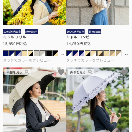
3段折りたたみ
サングラス
ロサブランの折りたたみ日傘の中で最もコンパクトなサイズです。
ショートサイズ
100%遮光日傘
親骨55cm
100%遮光日傘
親骨55cm
スキンケア/その他
ミドル フリル
ミドル コンビ
サイズに迷われた方にまずオススメする、日傘の定番サイズです。
15,950
14,850
税込
税込
ハット
広めのつばであれば首後ろまでしっかり遮光出来る遮光ハット。
ショート
日傘が差せない場面で、長袖でも使いやすいショートタイプ。
マスク/フェイスガード
サッと着用するだけでお顔周りをしっかり遮光します。
インナー
普段着の下に着るだけで、UVを98%以上カットします。
2段折りショート
サングラス