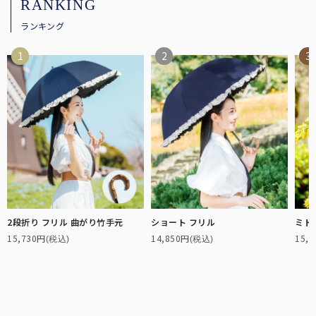
RANKING
ランキング
2段折り フリル 曲がり竹手元
ショート フリル
ミド
15,730円
14,850円
15,
(税込)
(税込)