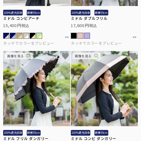
折りたたみ日傘に見えない、丸くて美しいシルエット。
目からの紫外線もお肌の日焼けの原因。メラニングラスで対策を。
100%遮光日傘
親骨55cm
100%遮光日傘
親骨55cm
ミドル コンビアーチ
ミドル ダブルフリル
ミドルサイズ
スキンケア
15,400
17,600
税込
税込
ショートの次に大きく、雨の日でも安心の大きめサイズです。
日傘メーカーの経験値を活かした、無添加スキンケアシリーズ。
キャップ・キャスケット
お顔周りにしっかりと影を作る、キャップ・キャスケット。
ロング
手から二の腕までをしっかりとカバー。半袖時に大活躍。
ウェア
日光過敏症の方のお声から生まれた100%遮光ウェア。
アウター
サッと上に羽織るだけでUVを98%以上カットします。
2段折りミドル
PC用グラス
100%遮光日傘
親骨55cm
100%遮光日傘
親骨55cm
ロクロの上げ下げだけで楽に開閉できる大きめタイプ。
オフィスでも自然にかけれる、透明度の高いクリアレンズ。
ミドル フリル ダンガリー
ミドル コンビ ダンガリー