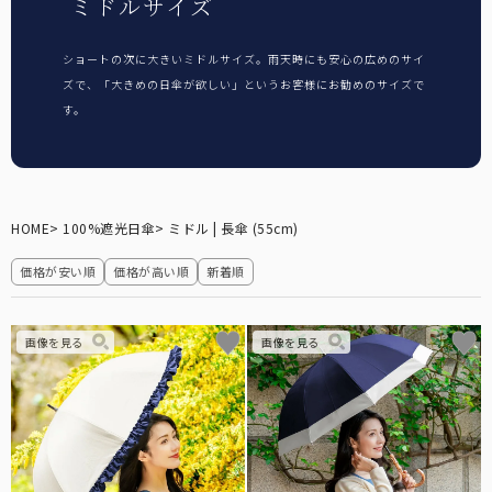
ミドルサイズ
ショートの次に大きいミドルサイズ。雨天時にも安心の広めのサイ
ズで、「大きめの日傘が欲しい」というお客様にお勧めのサイズで
折り畳み日傘
す。
長傘
HOME
100%遮光日傘
ミドル | 長傘 (55cm)
遮光帽子
価格が安い順
価格が高い順
新着順
アームカバー/手袋
遮光雑貨
UVカットウェア