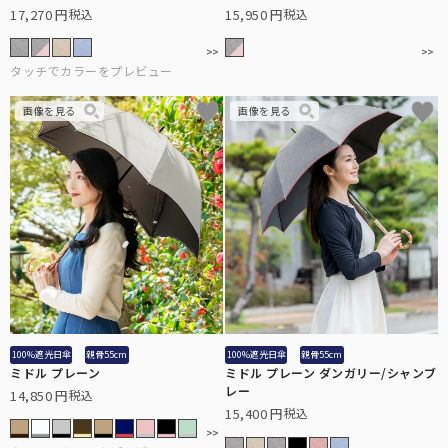
17,270
15,950
税込
税込
ラージサイズ
テラビューティー
女性の一般的な雨傘のサイズに近く、広い範囲で雨や日光をブロック
テラヘルツ鉱石を配合したヘルスサポートシリーズ。
します。
麦わら帽子
通気性に優れ、涼しげで夏らしいデザインの遮光帽子。
ロング（Lサイズ）
袖口と腕回りにゆとりを持たせ、腕回りにはゴムを使用。
ストール
サッと羽織るだけで日差しをブロック。日傘が差せないシーンに。
ネック/アームカバー
首回り、腕回りの紫外線を98%以上カット。
2段折りラージ
100%遮光日傘
親骨55cm
100%遮光日傘
親骨55cm
オーバーサングラス
ミドル プレーン
ミドル プレーン ダンガリー/シャンブ
男性にもお使いいただける、折りたたみ日傘の特大サイズ。
レー
14,850
税込
普段お使いの眼鏡の上から、サッとかけるだけで紫外線をカット。
15,400
税込
その他雑貨
パゴダ