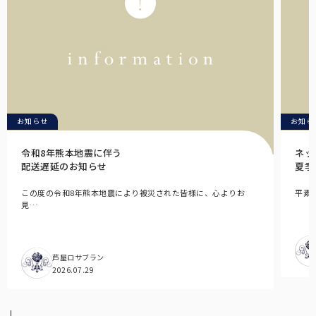
お知らせ
お知ら
令和8年熊本地震に伴う
ネッ
配送遅延のお知らせ
夏季
この度の令和8年熊本地震により被災された皆様に、心よりお
平素
見…
芦屋ロサブラン
2026.07.29