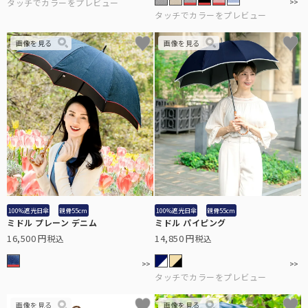
アクセサリーや小物類などの便利な雑貨。
「仏塔」をモチーフにした小さめで可愛らしい印象のシルエット。
サンバイザー
髪型を崩さずにお顔周りをしっかり遮光する、バイザータイプの遮光
帽子。
手袋
指先までカバーする特殊な縫製で実現した100%遮光手袋。
カーテン
社内やちょっとした小窓で遮光するカーテン。
UVカット手袋
柔らかな薄手の生地で、スマホ操作や作業がしやすい手袋。
100%遮光日傘
親骨55cm
100%遮光日傘
親骨55cm
自動開閉
鯖江製オリジナルサングラス
ミドル プレーン デニム
ミドル パイピング
ワンタッチで瞬時に開閉可能。
16,500
14,850
税込
税込
眼鏡の聖地と言われている鯖江製の上質なサングラス。
メンズ
男性にもお使いいただきやすい大きなサイズとシンプルなデザイン。