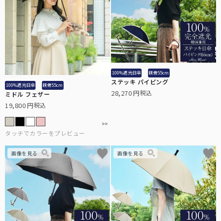
日差しや紫外線の悪影響を受けやすいお子様に。
100%遮光日傘
親骨55cm
ステッキ パイピング
100%遮光日傘
親骨55cm
28,270
税込
ミドル フェザー
19,800
税込
折り畳み日傘：サイズ解説
非表示
折り畳み日傘のサイズ比較や機能の違いについて解説します。
ステッキ日傘
中棒がステッキとして分離する、杖と日傘の2way仕様。
ハットクリップ
クリップ式で帽子が風に飛ばされるのを防止します。