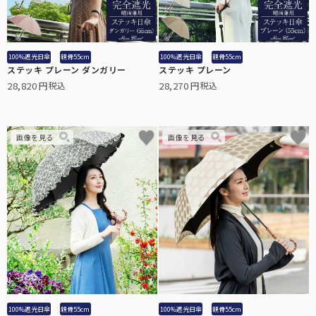
100%遮光日傘
親骨55cm
100%遮光日傘
親骨55cm
ステッキ プレーン ダンガリー
ステッキ プレーン
28,820
28,270
税込
税込
全ての折りたたみ傘
こちらから全ての折りたたみ傘をご覧頂けます。
長傘：サイズ解説
長傘のサイズについて解説します。
全ての遮光帽子
こちらから全ての遮光帽子をご覧頂けます。
100%遮光日傘
親骨55cm
100%遮光日傘
親骨55cm