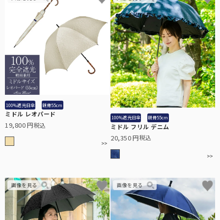
秋冬帽子
秋冬も降り注ぐ紫外線対策に。上質なウール素材を使用。
全てのアームカバー/手袋
こちらから全てのアームカバー/手袋をご覧頂けます。
シューズ
日焼け止めを塗り忘れがちな足の甲までカバーするパンプス。
全てのUVカットウェア
100%遮光日傘
親骨55cm
ミドル レオパード
100%遮光日傘
親骨55cm
こちらから全てのUVカットウェアをご覧頂けます。
19,800
税込
ミドル フリル デニム
傘袋
全てのサングラス
20,350
税込
折りたたみ日傘用の傘袋です。
こちらから全てのメラニンサングラスをご覧頂けます。
キッズ用日傘
日差しの影響を受けやすいお子様用の日傘。入学などのギフトにも。
キッズ用