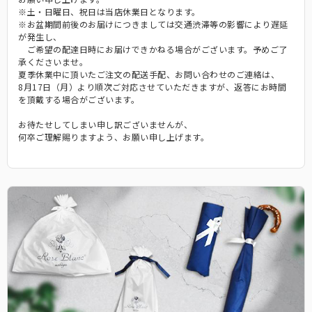
※土・日曜日、祝日は当店休業日となります。
3段折りたたみ
※お盆期間前後のお届けにつきましては交通渋滞等の影響により遅延
サングラス
が発生し、
ロサブランの折りたたみ日傘の中で最もコンパクトなサイズです。
ご希望の配達日時にお届けできかねる場合がございます。予めご了
承くださいませ。
ショートサイズ
夏季休業中に頂いたご注文の配送手配、お問い合わせのご連絡は、
スキンケア/その他
8月17日（月）より順次ご対応させていただきますが、返答にお時間
サイズに迷われた方にまずオススメする、日傘の定番サイズです。
を頂戴する場合がございます。
ハット
お待たせしてしまい申し訳ございませんが、
何卒ご理解賜りますよう、お願い申し上げます。
広めのつばであれば首後ろまでしっかり遮光出来る遮光ハット。
ショート
日傘が差せない場面で、長袖でも使いやすいショートタイプ。
マスク/フェイスガード
サッと着用するだけでお顔周りをしっかり遮光します。
インナー
普段着の下に着るだけで、UVを98%以上カットします。
2段折りショート
サングラス