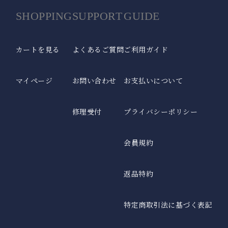
ラージサイズ
テラビューティー
SHOPPING
SUPPORT
GUIDE
女性の一般的な雨傘のサイズに近く、広い範囲で雨や日光をブロック
テラヘルツ鉱石を配合したヘルスサポートシリーズ。
します。
麦わら帽子
カートを見る
よくあるご質問
ご利用ガイド
通気性に優れ、涼しげで夏らしいデザインの遮光帽子。
ロング（Lサイズ）
マイページ
お問い合わせ
お支払いについて
袖口と腕回りにゆとりを持たせ、腕回りにはゴムを使用。
修理受付
プライバシーポリシー
ストール
サッと羽織るだけで日差しをブロック。日傘が差せないシーンに。
会員規約
ネック/アームカバー
首回り、腕回りの紫外線を98%以上カット。
返品特約
2段折りラージ
オーバーサングラス
男性にもお使いいただける、折りたたみ日傘の特大サイズ。
普段お使いの眼鏡の上から、サッとかけるだけで紫外線をカット。
特定商取引法に基づく表記
その他雑貨
パゴダ