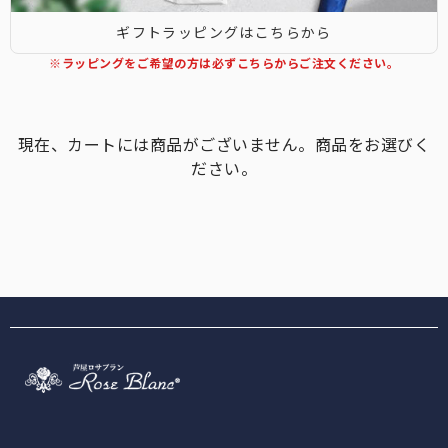
折りたたみ日傘に見えない、丸くて美しいシルエット。
ギフトラッピングはこちらから
目からの紫外線もお肌の日焼けの原因。メラニングラスで対策を。
ミドルサイズ
※ラッピングをご希望の方は必ずこちらからご注文ください。
スキンケア
ショートの次に大きく、雨の日でも安心の大きめサイズです。
日傘メーカーの経験値を活かした、無添加スキンケアシリーズ。
キャップ・キャスケット
現在、カートには商品がございません。商品をお選びく
お顔周りにしっかりと影を作る、キャップ・キャスケット。
ださい。
ロング
手から二の腕までをしっかりとカバー。半袖時に大活躍。
ウェア
日光過敏症の方のお声から生まれた100%遮光ウェア。
アウター
サッと上に羽織るだけでUVを98%以上カットします。
2段折りミドル
PC用グラス
ロクロの上げ下げだけで楽に開閉できる大きめタイプ。
オフィスでも自然にかけれる、透明度の高いクリアレンズ。