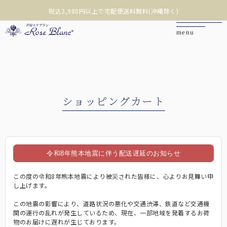
税込3,980円以上で宅配便送料無料(沖縄除く)
カートを見る
マイページ
お問い合わせ
令和8年熊本地震に伴う配送遅延のお知らせ
ご利用ガイド
この度の令和8年熊本地震により被災された皆様に、心よりお見舞い申
し上げます。
商品を探す
この地震の影響により、道路状況の悪化や交通渋滞、鉄道など交通機
関の運行の乱れが発生しているため、現在、一部地域を発着するお荷
物のお届けに遅れが生じております。