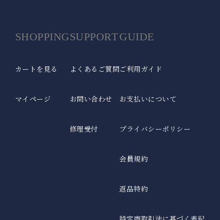
秋冬帽子
秋冬も降り注ぐ紫外線対策に。上質なウール素材を使用。
SHOPPING
SUPPORT
GUIDE
全てのアームカバー/手袋
こちらから全てのアームカバー/手袋をご覧頂けます。
シューズ
カートを見る
よくあるご質問
ご利用ガイド
日焼け止めを塗り忘れがちな足の甲までカバーするパンプス。
マイページ
お問い合わせ
お支払いについて
全てのUVカットウェア
こちらから全てのUVカットウェアをご覧頂けます。
修理受付
プライバシーポリシー
傘袋
全てのサングラス
折りたたみ日傘用の傘袋です。
こちらから全てのメラニンサングラスをご覧頂けます。
会員規約
キッズ用日傘
返品特約
日差しの影響を受けやすいお子様用の日傘。入学などのギフトにも。
キッズ用
特定商取引法に基づく表記