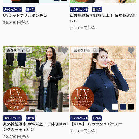
UV99%カット
日本製
UV98%カット
日本製
UVカットフリルポンチョ
紫外線遮蔽率98%以上！ 日本製UVボ
レロ
36,300
税込
折り畳み日傘
15,180
税込
長傘
遮光帽子
アームカバー/手袋
遮光雑貨
UV98%カット
日本製
UV99%カット
日本製
紫外線遮蔽率98%以上！ 日本製UVロ
【NEW】UVラッシュパーカー
ングカーディガン
23,100
税込
UVカットウェア
20,900
税込