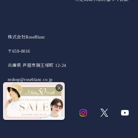
日差しや紫外線の悪影響を受けやすいお子様に。
株式会社RoseBlanc
〒659-0016
兵庫県 芦屋市親王塚町 12-24
折り畳み日傘：サイズ解説
非表示
mshop@roseblanc.co.jp
折り畳み日傘のサイズ比較や機能の違いについて解説します。
×
ステッキ日傘
中棒がステッキとして分離する、杖と日傘の2way仕様。
ハットクリップ
クリップ式で帽子が風に飛ばされるのを防止します。