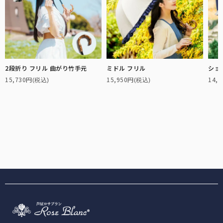
アクセサリーや小物類などの便利な雑貨。
「仏塔」をモチーフにした小さめで可愛らしい印象のシルエット。
サンバイザー
髪型を崩さずにお顔周りをしっかり遮光する、バイザータイプの遮光
帽子。
手袋
2段折り フリル 曲がり竹手元
ミドル フリル
ショ
指先までカバーする特殊な縫製で実現した100%遮光手袋。
15,730円
15,950円
14,
(税込)
(税込)
カーテン
社内やちょっとした小窓で遮光するカーテン。
UVカット手袋
柔らかな薄手の生地で、スマホ操作や作業がしやすい手袋。
自動開閉
鯖江製オリジナルサングラス
ワンタッチで瞬時に開閉可能。
眼鏡の聖地と言われている鯖江製の上質なサングラス。
メンズ
男性にもお使いいただきやすい大きなサイズとシンプルなデザイン。