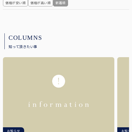
価格が安い順
価格が高い順
新着順
折りたたみ日傘に見えない、丸くて美しいシルエット。
目からの紫外線もお肌の日焼けの原因。メラニングラスで対策を。
ミドルサイズ
スキンケア
ショートの次に大きく、雨の日でも安心の大きめサイズです。
日傘メーカーの経験値を活かした、無添加スキンケアシリーズ。
COLUMNS
キャップ・キャスケット
知って頂きたい事
お顔周りにしっかりと影を作る、キャップ・キャスケット。
ロング
手から二の腕までをしっかりとカバー。半袖時に大活躍。
ウェア
日光過敏症の方のお声から生まれた100%遮光ウェア。
アウター
サッと上に羽織るだけでUVを98%以上カットします。
2段折りミドル
PC用グラス
ロクロの上げ下げだけで楽に開閉できる大きめタイプ。
オフィスでも自然にかけれる、透明度の高いクリアレンズ。
お知らせ
お知ら