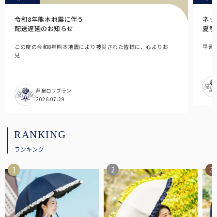
ラージサイズ
テラビューティー
令和8年熊本地震に伴う
ネッ
女性の一般的な雨傘のサイズに近く、広い範囲で雨や日光をブロック
配送遅延のお知らせ
夏季
テラヘルツ鉱石を配合したヘルスサポートシリーズ。
します。
麦わら帽子
この度の令和8年熊本地震により被災された皆様に、心よりお
平素
見…
通気性に優れ、涼しげで夏らしいデザインの遮光帽子。
ロング（Lサイズ）
芦屋ロサブラン
袖口と腕回りにゆとりを持たせ、腕回りにはゴムを使用。
2026.07.29
ストール
サッと羽織るだけで日差しをブロック。日傘が差せないシーンに。
RANKING
ネック/アームカバー
ランキング
首回り、腕回りの紫外線を98%以上カット。
2段折りラージ
オーバーサングラス
男性にもお使いいただける、折りたたみ日傘の特大サイズ。
普段お使いの眼鏡の上から、サッとかけるだけで紫外線をカット。
その他雑貨
パゴダ