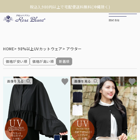
税込3,980円以上で宅配便送料無料(沖縄除く)
❮
❯
カートを見る
HOME
98%以上UVカットウェア
アウター
マイページ
価格が安い順
価格が高い順
新着順
お問い合わせ
ご利用ガイド
商品を探す