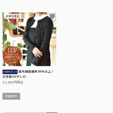
3段折りたたみ
サングラス
ロサブランの折りたたみ日傘の中で最もコンパクトなサイズです。
ショートサイズ
スキンケア/その他
サイズに迷われた方にまずオススメする、日傘の定番サイズです。
ハット
広めのつばであれば首後ろまでしっかり遮光出来る遮光ハット。
ショート
日傘が差せない場面で、長袖でも使いやすいショートタイプ。
紫外線遮蔽率99%以上！
UV99%カット
日本製UVボレロ
マスク/フェイスガード
13,200
税込
サッと着用するだけでお顔周りをしっかり遮光します。
インナー
在庫切れ
普段着の下に着るだけで、UVを98%以上カットします。
2段折りショート
サングラス