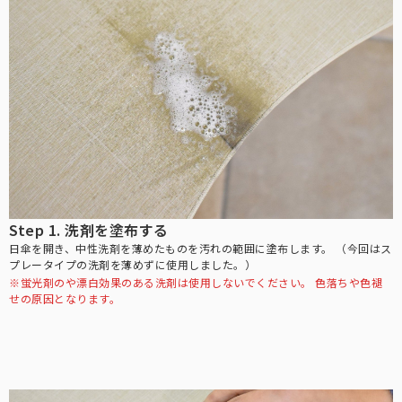
ラージサイズ
テラビューティー
女性の一般的な雨傘のサイズに近く、広い範囲で雨や日光をブロック
テラヘルツ鉱石を配合したヘルスサポートシリーズ。
します。
麦わら帽子
通気性に優れ、涼しげで夏らしいデザインの遮光帽子。
ロング（Lサイズ）
袖口と腕回りにゆとりを持たせ、腕回りにはゴムを使用。
ストール
Step 1. 洗剤を塗布する
サッと羽織るだけで日差しをブロック。日傘が差せないシーンに。
日傘を開き、中性洗剤を薄めたものを汚れの範囲に塗布します。
（今回はス
ネック/アームカバー
プレータイプの洗剤を薄めずに使用しました。）
※蛍光剤のや漂白効果のある洗剤は使用しないでください。
色落ちや色褪
首回り、腕回りの紫外線を98%以上カット。
せの原因となります。
2段折りラージ
オーバーサングラス
男性にもお使いいただける、折りたたみ日傘の特大サイズ。
普段お使いの眼鏡の上から、サッとかけるだけで紫外線をカット。
その他雑貨
パゴダ