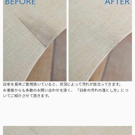
3段折りたたみ
サングラス
ロサブランの折りたたみ日傘の中で最もコンパクトなサイズです。
ショートサイズ
スキンケア/その他
サイズに迷われた方にまずオススメする、日傘の定番サイズです。
ハット
広めのつばであれば首後ろまでしっかり遮光出来る遮光ハット。
ショート
日傘が差せない場面で、長袖でも使いやすいショートタイプ。
日傘を長年ご愛用頂いていると、状況によって汚れが目立ってきます。
お客様からも多数のお問い合わせを頂く、
「日傘の汚れの落とし方」につ
マスク/フェイスガード
いてご紹介させて頂きます。
サッと着用するだけでお顔周りをしっかり遮光します。
インナー
普段着の下に着るだけで、UVを98%以上カットします。
2段折りショート
サングラス