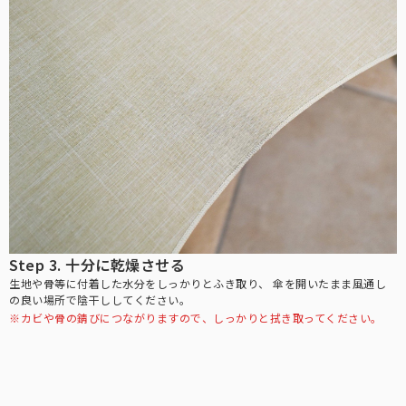
秋冬帽子
秋冬も降り注ぐ紫外線対策に。上質なウール素材を使用。
全てのアームカバー/手袋
こちらから全てのアームカバー/手袋をご覧頂けます。
シューズ
日焼け止めを塗り忘れがちな足の甲までカバーするパンプス。
全てのUVカットウェア
こちらから全てのUVカットウェアをご覧頂けます。
傘袋
全てのサングラス
Step 3. 十分に乾燥させる
折りたたみ日傘用の傘袋です。
こちらから全てのメラニンサングラスをご覧頂けます。
生地や骨等に付着した水分をしっかりとふき取り、
傘を開いたまま風通し
の良い場所で陰干ししてください。
※カビや骨の錆びにつながりますので、しっかりと拭き取ってください。
キッズ用日傘
日差しの影響を受けやすいお子様用の日傘。入学などのギフトにも。
キッズ用