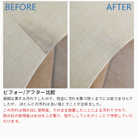
日差しや紫外線の悪影響を受けやすいお子様に。
折り畳み日傘：サイズ解説
非表示
折り畳み日傘のサイズ比較や機能の違いについて解説します。
ビフォー/アフター比較
ステッキ日傘
頑固な黒ずみ汚れでしたので、完全に汚れを取り除くまでには至りませんで
したが、
ほとんどの汚れは洗い落とすことが出来ました。
中棒がステッキとして分離する、杖と日傘の2way仕様。
この汚れは雨の日に使用後、そのまま放置したことによる汚れですので、
雨の日の使用後は水分をふき取り、陰干ししていただくことで予防していた
ハットクリップ
だけます。
クリップ式で帽子が風に飛ばされるのを防止します。