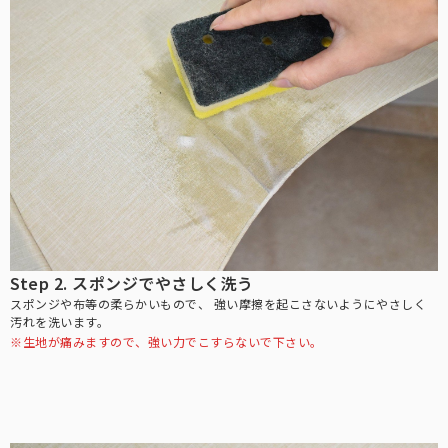
アクセサリーや小物類などの便利な雑貨。
「仏塔」をモチーフにした小さめで可愛らしい印象のシルエット。
サンバイザー
髪型を崩さずにお顔周りをしっかり遮光する、バイザータイプの遮光
帽子。
手袋
指先までカバーする特殊な縫製で実現した100%遮光手袋。
カーテン
社内やちょっとした小窓で遮光するカーテン。
UVカット手袋
Step 2. スポンジでやさしく洗う
柔らかな薄手の生地で、スマホ操作や作業がしやすい手袋。
スポンジや布等の柔らかいもので、
強い摩擦を起こさないようにやさしく
自動開閉
鯖江製オリジナルサングラス
汚れを洗います。
※生地が痛みますので、強い力でこすらないで下さい。
ワンタッチで瞬時に開閉可能。
眼鏡の聖地と言われている鯖江製の上質なサングラス。
メンズ
男性にもお使いいただきやすい大きなサイズとシンプルなデザイン。