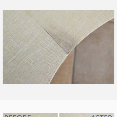
折り畳み日傘
長傘
遮光帽子
アームカバー/手袋
遮光雑貨
UVカットウェア