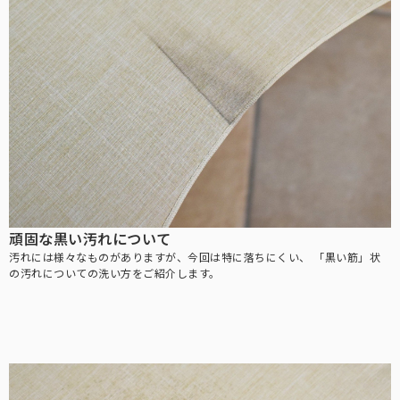
折りたたみ日傘に見えない、丸くて美しいシルエット。
目からの紫外線もお肌の日焼けの原因。メラニングラスで対策を。
ミドルサイズ
スキンケア
ショートの次に大きく、雨の日でも安心の大きめサイズです。
日傘メーカーの経験値を活かした、無添加スキンケアシリーズ。
キャップ・キャスケット
お顔周りにしっかりと影を作る、キャップ・キャスケット。
ロング
手から二の腕までをしっかりとカバー。半袖時に大活躍。
頑固な黒い汚れについて
ウェア
汚れには様々なものがありますが、今回は特に落ちにくい、
「黒い筋」状
日光過敏症の方のお声から生まれた100%遮光ウェア。
の汚れについての洗い方をご紹介します。
アウター
サッと上に羽織るだけでUVを98%以上カットします。
2段折りミドル
PC用グラス
ロクロの上げ下げだけで楽に開閉できる大きめタイプ。
オフィスでも自然にかけれる、透明度の高いクリアレンズ。