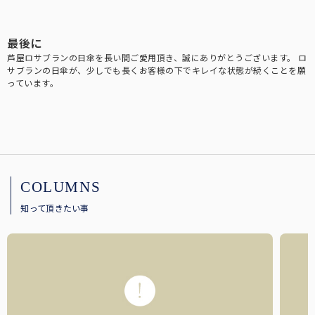
最後に
芦屋ロサブランの日傘を長い間ご愛用頂き、誠にありがとうございます。
ロ
サブランの日傘が、少しでも長くお客様の下でキレイな状態が続くことを願
っています。
全ての折りたたみ傘
こちらから全ての折りたたみ傘をご覧頂けます。
COLUMNS
長傘：サイズ解説
知って頂きたい事
長傘のサイズについて解説します。
全ての遮光帽子
こちらから全ての遮光帽子をご覧頂けます。