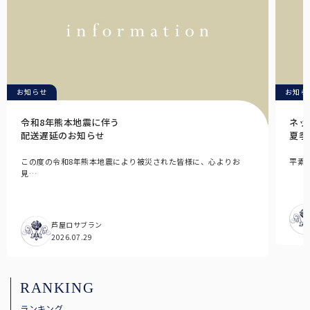
お知らせ
お知ら
令和8年熊本地震に伴う
ネッ
配送遅延のお知らせ
夏季
全ての長傘
この度の令和8年熊本地震により被災された皆様に、心よりお
平素
見…
こちらから全ての長傘をご覧頂けます。
芦屋ロサブラン
2026.07.29
RANKING
ランキング