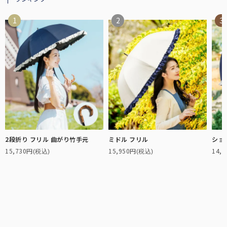
2段折り フリル 曲がり竹手元
ミドル フリル
ショ
15,730円
15,950円
14,
(税込)
(税込)