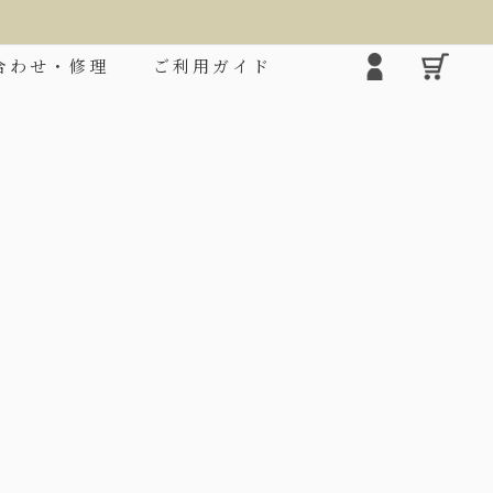
合わせ・修理
ご利用ガイド
2段折りミドル
シルエ
ロクロの上げ下げだけで楽に開閉できる大きめタ