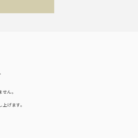
ての折りたたみ傘
折りたたみ傘をご覧頂けます。
、
ません。
し上げます。