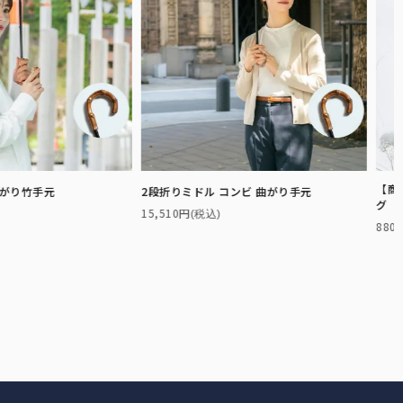
【商
曲がり竹手元
2段折りミドル コンビ 曲がり手元
グ（
15,510円
(税込)
880