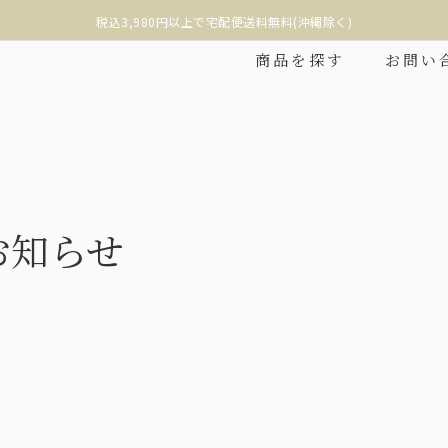
税込3,980円以上で宅配便送料無料(沖縄除く)
商品を探す
お問い
お知らせ
折りたたみ
2段折りショート
み日傘の中で最もコンパク
折りたたみ日傘に見えない、丸くて美しい