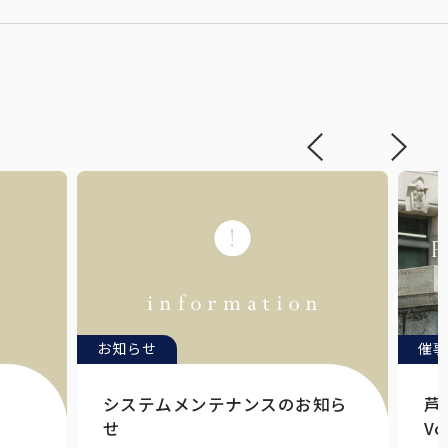
お知らせ
催事
システムメンテナンスのお知ら
芦
せ
Vo