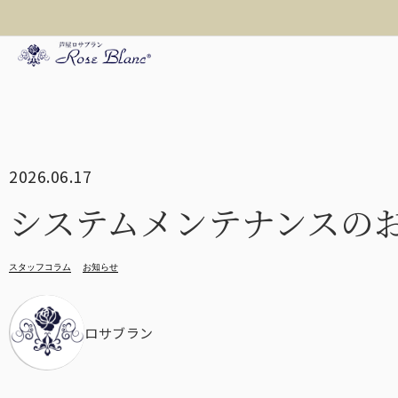
折り畳み日傘
2026.06.17
長傘
システムメンテナンスの
スタッフコラム
お知らせ
遮光帽子
ロサブラン
アームカバー/手袋
3段
ロサブランの折りたた