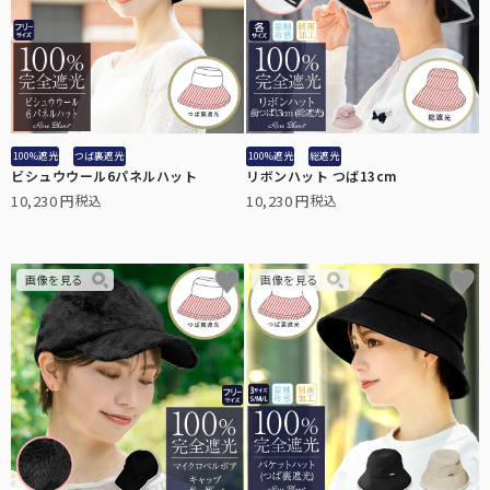
秋冬帽子
秋冬も降り注ぐ紫外線対策に。上質なウール素材を使用。
全てのアームカバー/手袋
こちらから全てのアームカバー/手袋をご覧頂けます。
シューズ
100%遮光
つば裏遮光
100%遮光
総遮光
ビシュウウール6パネルハット
リボンハット つば13cm
日焼け止めを塗り忘れがちな足の甲までカバーするパンプス。
10,230
10,230
税込
税込
全てのUVカットウェア
こちらから全てのUVカットウェアをご覧頂けます。
傘袋
全てのサングラス
折りたたみ日傘用の傘袋です。
こちらから全てのメラニンサングラスをご覧頂けます。
キッズ用日傘
日差しの影響を受けやすいお子様用の日傘。入学などのギフトにも。
キッズ用