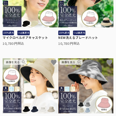
100%遮光
つば裏遮光
100%遮光
つば裏遮光
マイクロベルボアキャスケット
NEW洗えるブレードハット
10,780
10,780
税込
税込
全ての長傘
こちらから全ての長傘をご覧頂けます。