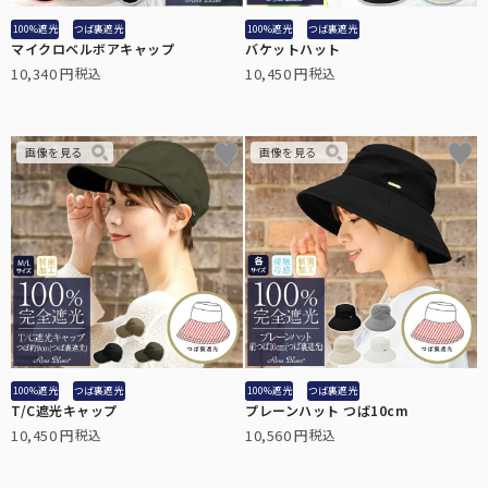
日差しや紫外線の悪影響を受けやすいお子様に。
100%遮光
つば裏遮光
100%遮光
つば裏遮光
マイクロベルボアキャップ
バケットハット
10,340
10,450
税込
税込
折り畳み日傘：サイズ解説
非表示
折り畳み日傘のサイズ比較や機能の違いについて解説します。
ステッキ日傘
中棒がステッキとして分離する、杖と日傘の2way仕様。
100%遮光
つば裏遮光
100%遮光
つば裏遮光
T/C遮光キャップ
プレーンハット つば10cm
ハットクリップ
10,450
10,560
税込
税込
クリップ式で帽子が風に飛ばされるのを防止します。