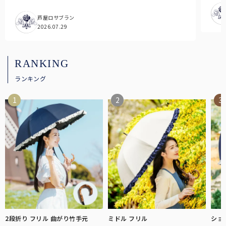
芦屋ロサブラン
2026.07.29
RANKING
ランキング
2段折り フリル 曲がり竹手元
ミドル フリル
ショ