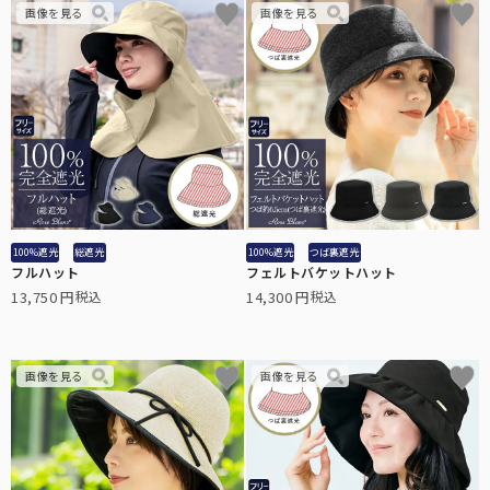
100%遮光
総遮光
100%遮光
つば裏遮光
フルハット
フェルトバケットハット
13,750
14,300
税込
税込