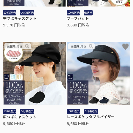
ラージサイズ
テラビューティー
100%遮光
つば裏遮光
100%遮光
総遮光
女性の一般的な雨傘のサイズに近く、広い範囲で雨や日光をブロック
テラヘルツ鉱石を配合したヘルスサポートシリーズ。
中つばキャスケット
サーフハット
します。
9,570
9,680
税込
税込
麦わら帽子
通気性に優れ、涼しげで夏らしいデザインの遮光帽子。
ロング（Lサイズ）
袖口と腕回りにゆとりを持たせ、腕回りにはゴムを使用。
ストール
サッと羽織るだけで日差しをブロック。日傘が差せないシーンに。
ネック/アームカバー
首回り、腕回りの紫外線を98%以上カット。
2段折りラージ
オーバーサングラス
100%遮光
つば裏遮光
100%遮光
つば裏遮光
男性にもお使いいただける、折りたたみ日傘の特大サイズ。
広つばキャスケット
レースポケッタブルバイザー
普段お使いの眼鏡の上から、サッとかけるだけで紫外線をカット。
9,680
9,680
税込
税込
その他雑貨
パゴダ