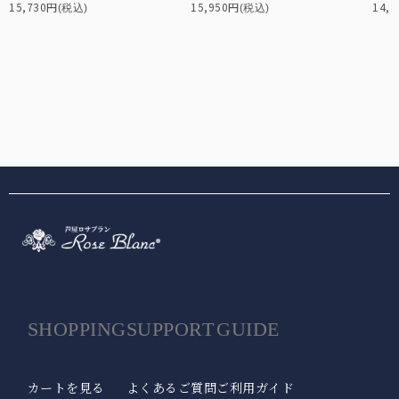
15,730円
15,950円
14,
(税込)
(税込)
SHOPPING
SUPPORT
GUIDE
カートを見る
よくあるご質問
ご利用ガイド