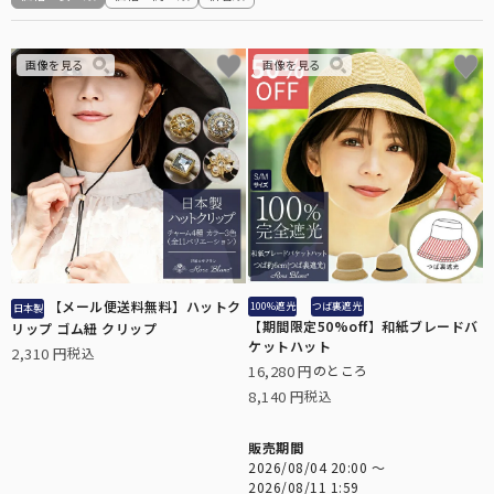
折り畳み日傘
長傘
遮光帽子
【メール便送料無料】ハットク
100%遮光
つば裏遮光
日本製
アームカバー/手袋
【期間限定50%off】和紙ブレードバ
リップ ゴム紐 クリップ
ケットハット
2,310
税込
16,280
のところ
遮光雑貨
8,140
税込
販売期間
2026/08/04 20:00
〜
UVカットウェア
2026/08/11 1:59