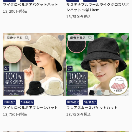
マイクロベルボアバケットハット
サステナブルウールライククロスリボ
ンハット つば10cm
13,200
税込
13,750
税込
100%遮光
つば裏遮光
100%遮光
つば裏遮光
マイクロベルボアプレーンハット
フレアスムースバケットハット
13,750
13,750
税込
税込