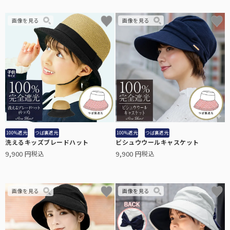
アクセサリーや小物類などの便利な雑貨。
「仏塔」をモチーフにした小さめで可愛らしい印象のシルエット。
サンバイザー
髪型を崩さずにお顔周りをしっかり遮光する、バイザータイプの遮光
帽子。
手袋
指先までカバーする特殊な縫製で実現した100%遮光手袋。
カーテン
社内やちょっとした小窓で遮光するカーテン。
UVカット手袋
100%遮光
つば裏遮光
100%遮光
つば裏遮光
洗えるキッズブレードハット
ビシュウウールキャスケット
柔らかな薄手の生地で、スマホ操作や作業がしやすい手袋。
9,900
9,900
税込
税込
自動開閉
鯖江製オリジナルサングラス
ワンタッチで瞬時に開閉可能。
眼鏡の聖地と言われている鯖江製の上質なサングラス。
メンズ
男性にもお使いいただきやすい大きなサイズとシンプルなデザイン。