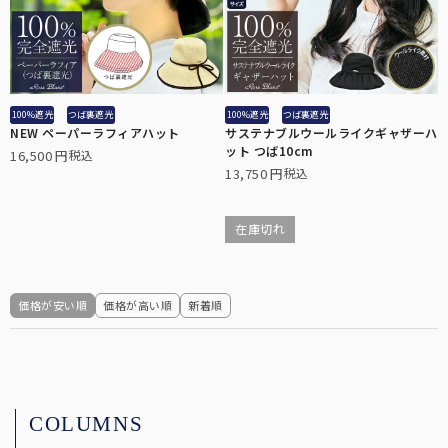
100%遮光
つば裏遮光
100%遮光
つば裏遮光
NEW ペーパーラフィアハット
サステナブルウールライクギャザーハ
ット つば10cm
16,500
税込
13,750
税込
在庫切れ
価格が安い順
価格が高い順
新着順
COLUMNS