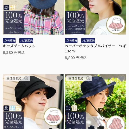
折りたたみ日傘に見えない、丸くて美しいシルエット。
目からの紫外線もお肌の日焼けの原因。メラニングラスで対策を。
ミドルサイズ
スキンケア
ショートの次に大きく、雨の日でも安心の大きめサイズです。
日傘メーカーの経験値を活かした、無添加スキンケアシリーズ。
キャップ・キャスケット
100%遮光
つば裏遮光
100%遮光
つば裏遮光
キッズデニムハット
ペーパーポケッタブルバイザー つば
お顔周りにしっかりと影を作る、キャップ・キャスケット。
13cm
8,580
税込
ロング
8,800
税込
手から二の腕までをしっかりとカバー。半袖時に大活躍。
ウェア
日光過敏症の方のお声から生まれた100%遮光ウェア。
アウター
サッと上に羽織るだけでUVを98%以上カットします。
2段折りミドル
PC用グラス
ロクロの上げ下げだけで楽に開閉できる大きめタイプ。
オフィスでも自然にかけれる、透明度の高いクリアレンズ。