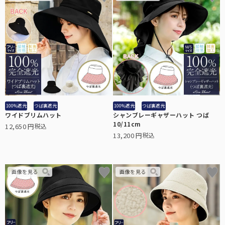
100%遮光
つば裏遮光
100%遮光
つば裏遮光
ワイドブリムハット
シャンブレーギャザーハット つば
10/11cm
12,650
税込
13,200
税込