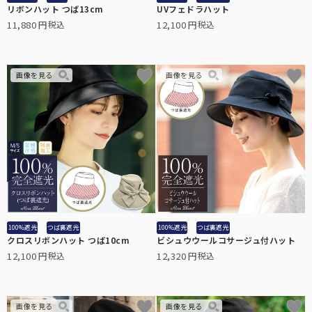
リボンハット つば13cm
UVフェドラハット
11,880
12,100
税込
税込
100%遮光
つば裏遮光
100%遮光
つば裏遮光
クロスリボンハット つば10cm
ビシュウウールコサージュ付ハット
12,100
12,320
税込
税込