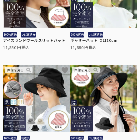
100%遮光
つば裏遮光
100%遮光
つば裏遮光
アイスランドウールスリットハット
ギャザーハット つば10cm
11,550
11,880
税込
税込
100%遮光
総遮光
100%遮光
つば裏遮光