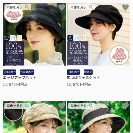
全ての折りたたみ傘
こちらから全ての折りたたみ傘をご覧頂けます。
100%遮光
つば裏遮光
100%遮光
総遮光
エッジアップハット
広つばキャスケット
長傘：サイズ解説
10,670
10,670
税込
税込
長傘のサイズについて解説します。
全ての遮光帽子
こちらから全ての遮光帽子をご覧頂けます。