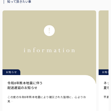
知って頂きたい事
お知らせ
お知ら
令和8年熊本地震に伴う
ネッ
配送遅延のお知らせ
夏季
この度の令和8年熊本地震により被災された皆様に、心よりお
平素
見…