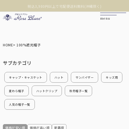
沖縄への配送は税込9,800円以上で宅配便送料無料(離島除く)
❮
❯
カートを見る
HOME
100%遮光帽子
マイページ
お問い合わせ
キャップ・キャスケット
ハット
サンバイザー
キッズ用
麦わら帽子
ハットクリップ
秋冬帽子一覧
ご利用ガイド
人気の帽子一覧
商品を探す
価格が安い順
価格が高い順
新着順