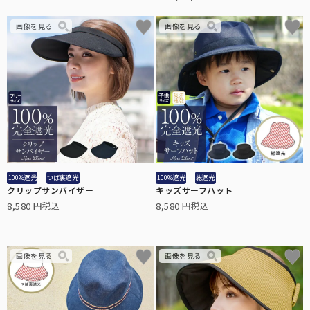
3段折りたたみ
サングラス
ロサブランの折りたたみ日傘の中で最もコンパクトなサイズです。
ショートサイズ
スキンケア/その他
サイズに迷われた方にまずオススメする、日傘の定番サイズです。
ハット
広めのつばであれば首後ろまでしっかり遮光出来る遮光ハット。
ショート
100%遮光
つば裏遮光
100%遮光
総遮光
日傘が差せない場面で、長袖でも使いやすいショートタイプ。
クリップサンバイザー
キッズサーフハット
8,580
8,580
税込
税込
マスク/フェイスガード
サッと着用するだけでお顔周りをしっかり遮光します。
インナー
普段着の下に着るだけで、UVを98%以上カットします。
2段折りショート
サングラス