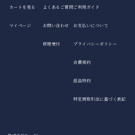
アクセサリーや小物類などの便利な雑貨。
カートを見る
よくあるご質問
ご利用ガイド
「仏塔」をモチーフにした小さめで可愛らしい印象のシルエット。
サンバイザー
髪型を崩さずにお顔周りをしっかり遮光する、バイザータイプの遮光
マイページ
お問い合わせ
お支払いについて
帽子。
手袋
指先までカバーする特殊な縫製で実現した100%遮光手袋。
修理受付
プライバシーポリシー
カーテン
会員規約
社内やちょっとした小窓で遮光するカーテン。
UVカット手袋
返品特約
柔らかな薄手の生地で、スマホ操作や作業がしやすい手袋。
自動開閉
鯖江製オリジナルサングラス
特定商取引法に基づく表記
ワンタッチで瞬時に開閉可能。
眼鏡の聖地と言われている鯖江製の上質なサングラス。
メンズ
男性にもお使いいただきやすい大きなサイズとシンプルなデザイン。