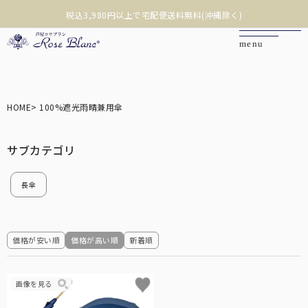
税込3,980円以上で宅配便送料無料(沖縄除く)
❮
❯
カートを見る
HOME
100%遮光雨晴兼用傘
マイページ
お問い合わせ
長傘
ご利用ガイド
価格が安い順
価格が高い順
新着順
商品を探す