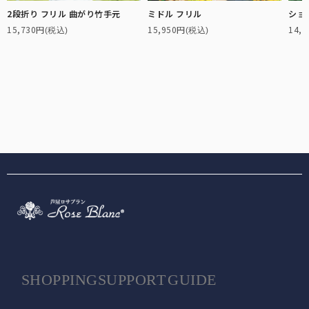
ラージサイズ
2段折り フリル 曲がり竹手元
ミドル フリル
ショ
テラビューティー
15,730円
15,950円
14,
(税込)
(税込)
女性の一般的な雨傘のサイズに近く、広い範囲で雨や日光をブロック
テラヘルツ鉱石を配合したヘルスサポートシリーズ。
します。
麦わら帽子
通気性に優れ、涼しげで夏らしいデザインの遮光帽子。
ロング（Lサイズ）
袖口と腕回りにゆとりを持たせ、腕回りにはゴムを使用。
ストール
サッと羽織るだけで日差しをブロック。日傘が差せないシーンに。
ネック/アームカバー
首回り、腕回りの紫外線を98%以上カット。
2段折りラージ
オーバーサングラス
男性にもお使いいただける、折りたたみ日傘の特大サイズ。
普段お使いの眼鏡の上から、サッとかけるだけで紫外線をカット。
SHOPPING
SUPPORT
GUIDE
その他雑貨
パゴダ