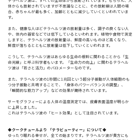
テラヘルツ波は、すべての生命体から放射されています。もちろん、人
体からも放射されていますが不思議なことに、その放射線は人間の場
合、赤ちゃんが最も多く、加齢とともに減少していくといわれていま
す。
また、健康な人ほどテラヘルツ波の放射量は多く、調子の良くない人
や、体内の器官などでは低下しているといわれます。植物や食物で測定
しますと、テラヘルツ波の放射量は、鮮度の高いものほど高くなり、
鮮度が落ちるとともに放射量は低下していくといわれます。
こうして、テラヘルツ波はあらゆる生命の根幹に関わることから「生
命光線」と呼ぶ科学者もいます。「生命力の向上」に関わるテラヘル
ツ波は「若さと活力」のバロメーターなのです。
また、テラヘルツ波の1秒間に1兆回という超分子振動が人体細胞のも
つ分子振動と共鳴することで、「身体のパワーバランスの調整」、
「瞬間的な筋力アップ」などの効果が期待されています。
サーモグラフィーによる人体の温度測定では、皮膚表面温度が明らか
に上昇しました。
これはテラヘルツ波の「ヒート効果」として注目されています。
◆クークチュールより 「テラビューティー」について◆
ゆったり眠れる幸せが、全ての始まりです。テラヘルツ波が貴方にも