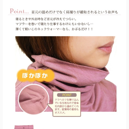
ラージサイズ
テラビューティー
女性の一般的な雨傘のサイズに近く、広い範囲で雨や日光をブロック
テラヘルツ鉱石を配合したヘルスサポートシリーズ。
します。
麦わら帽子
通気性に優れ、涼しげで夏らしいデザインの遮光帽子。
ロング（Lサイズ）
袖口と腕回りにゆとりを持たせ、腕回りにはゴムを使用。
ストール
サッと羽織るだけで日差しをブロック。日傘が差せないシーンに。
ネック/アームカバー
首回り、腕回りの紫外線を98%以上カット。
2段折りラージ
オーバーサングラス
男性にもお使いいただける、折りたたみ日傘の特大サイズ。
普段お使いの眼鏡の上から、サッとかけるだけで紫外線をカット。
その他雑貨
パゴダ