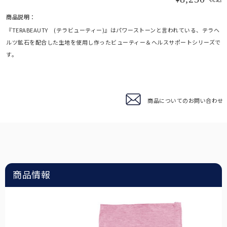
商品説明：
3段折りたたみ
サングラス
『TERABEAUTY (テラビューティー)』はパワーストーンと言われている、テラヘ
ロサブランの折りたたみ日傘の中で最もコンパクトなサイズです。
ルツ鉱石を配合した生地を使用し作ったビューティー＆ヘルスサポートシリーズで
ショートサイズ
す。
スキンケア/その他
サイズに迷われた方にまずオススメする、日傘の定番サイズです。
ハット
商品についてのお問い合わせ
広めのつばであれば首後ろまでしっかり遮光出来る遮光ハット。
ショート
日傘が差せない場面で、長袖でも使いやすいショートタイプ。
マスク/フェイスガード
サッと着用するだけでお顔周りをしっかり遮光します。
インナー
普段着の下に着るだけで、UVを98%以上カットします。
2段折りショート
サングラス