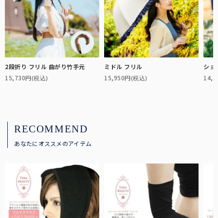
2段折り フリル 曲がり竹手元
ミドル フリル
ショ
15,730円
15,950円
14,
(税込)
(税込)
RECOMMEND
あなたにオススメのアイテム