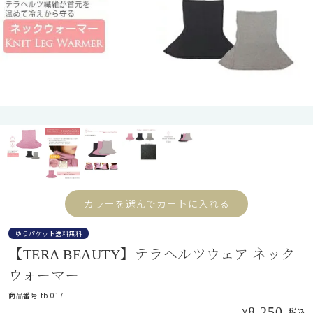
折り畳み日傘
長傘
遮光帽子
アームカバー/手袋
カラーを選んでカートに入れる
ゆうパケット送料無料
遮光雑貨
【TERA BEAUTY】テラヘルツウェア ネック
ウォーマー
商品番号
tb-017
UVカットウェア
8,250
¥
税込