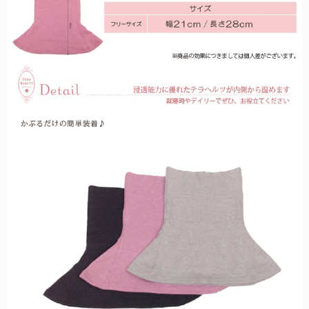
アクセサリーや小物類などの便利な雑貨。
「仏塔」をモチーフにした小さめで可愛らしい印象のシルエット。
サンバイザー
髪型を崩さずにお顔周りをしっかり遮光する、バイザータイプの遮光
帽子。
手袋
指先までカバーする特殊な縫製で実現した100%遮光手袋。
カーテン
社内やちょっとした小窓で遮光するカーテン。
UVカット手袋
柔らかな薄手の生地で、スマホ操作や作業がしやすい手袋。
自動開閉
鯖江製オリジナルサングラス
ワンタッチで瞬時に開閉可能。
眼鏡の聖地と言われている鯖江製の上質なサングラス。
メンズ
男性にもお使いいただきやすい大きなサイズとシンプルなデザイン。