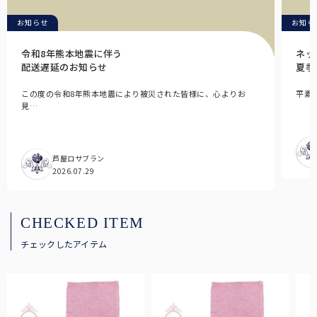
お知らせ
お知ら
令和8年熊本地震に伴う
ネッ
配送遅延のお知らせ
夏季
この度の令和8年熊本地震により被災された皆様に、心よりお
平素
見…
芦屋ロサブラン
2026.07.29
CHECKED ITEM
チェックしたアイテム