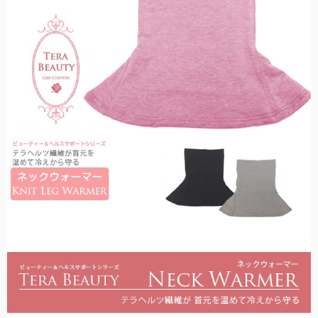
折りたたみ日傘に見えない、丸くて美しいシルエット。
目からの紫外線もお肌の日焼けの原因。メラニングラスで対策を。
ミドルサイズ
スキンケア
ショートの次に大きく、雨の日でも安心の大きめサイズです。
日傘メーカーの経験値を活かした、無添加スキンケアシリーズ。
キャップ・キャスケット
お顔周りにしっかりと影を作る、キャップ・キャスケット。
ロング
手から二の腕までをしっかりとカバー。半袖時に大活躍。
ウェア
日光過敏症の方のお声から生まれた100%遮光ウェア。
アウター
サッと上に羽織るだけでUVを98%以上カットします。
2段折りミドル
PC用グラス
ロクロの上げ下げだけで楽に開閉できる大きめタイプ。
オフィスでも自然にかけれる、透明度の高いクリアレンズ。