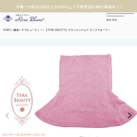
【まとめ買い割引】税込33,000円以上で3%OFF
❮
❯
HOME
雑貨
テラビューティー
【TERA BEAUTY】テラヘルツウェア ネックウォーマー
カートを見る
マイページ
お問い合わせ
ご利用ガイド
商品を探す