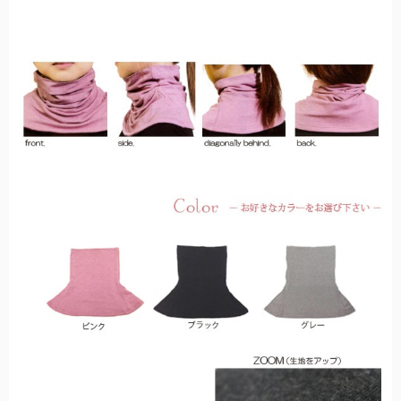
秋冬帽子
秋冬も降り注ぐ紫外線対策に。上質なウール素材を使用。
全てのアームカバー/手袋
こちらから全てのアームカバー/手袋をご覧頂けます。
シューズ
日焼け止めを塗り忘れがちな足の甲までカバーするパンプス。
全てのUVカットウェア
こちらから全てのUVカットウェアをご覧頂けます。
傘袋
全てのサングラス
折りたたみ日傘用の傘袋です。
こちらから全てのメラニンサングラスをご覧頂けます。
キッズ用日傘
日差しの影響を受けやすいお子様用の日傘。入学などのギフトにも。
キッズ用