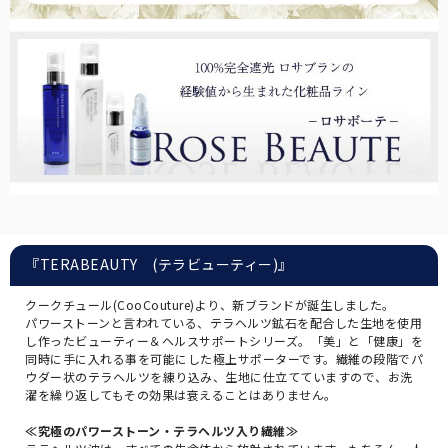
全ての長傘
『TERABEAUTY (テラビューティー)』
こちらから全ての長傘をご覧頂けます。
クークチュール(CooCouture)より、新ブランドが誕生しました。
パワーストーンと言われている、テラヘルツ鉱石を配合した生地を使用
し作ったビューティー＆ヘルスサポートシリーズ。「美」と「健康」を
同時に手に入れる事を可能にした極上サポーターです。繊維の段階でパ
ウダー状のテラヘルツを練り込み、生地に仕立てていますので、お洗
濯を繰り返してもその効果は衰えることはありません。
≪究極のパワーストーン・テラヘルツ入り繊維≫