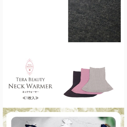
日差しや紫外線の悪影響を受けやすいお子様に。
折り畳み日傘：サイズ解説
非表示
折り畳み日傘のサイズ比較や機能の違いについて解説します。
ステッキ日傘
中棒がステッキとして分離する、杖と日傘の2way仕様。
ハットクリップ
クリップ式で帽子が風に飛ばされるのを防止します。