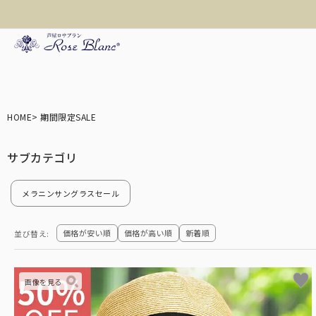
折り畳み日傘
HOME
期間限定SALE
長傘
メラニンサングラスセール
遮光帽子
価格が安い順
価格が高い順
新着順
並び替え
アームカバー/手袋
3段
ロサブランの折りたた