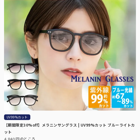
ット。
折りラージ
自動開閉
ける、折りたたみ日傘の特
ワンタッチで瞬時に開閉可能。
UV99%カット
【期間限定30%off】メラニンサングラス | UV99%カット ブルーライトカ
ット
4,840
のところ