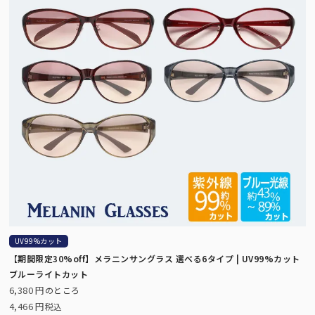
UV99%カット
【期間限定30%off】メラニンサングラス 選べる6タイプ | UV99%カット
ブルーライトカット
6,380
のところ
4,466
税込