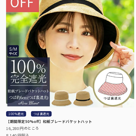
遮光雑貨
トなサイズです。
UVカットウェア
サングラス
スキンケア/その他
2段
男性にもお使いいただ
大サイズ。
100%遮光
つば裏遮光
【期間限定50%off】和紙ブレードバケットハット
16,280
のところ
8,140
税込