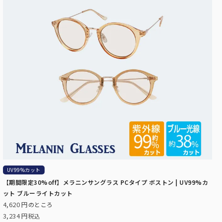
UV99%カット
【期間限定30%off】メラニンサングラス PCタイプ ボストン | UV99%カ
ット ブルーライトカット
4,620
のところ
3,234
税込