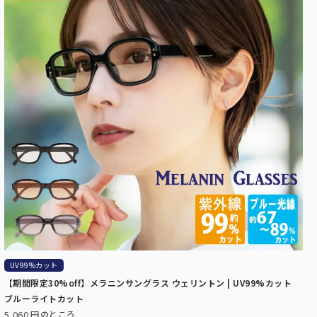
イプ。
傘袋
折りたたみ日傘用の傘袋です。
UV99%カット
【期間限定30%off】メラニンサングラス ウェリントン | UV99%カット
ブルーライトカット
5,060
のところ