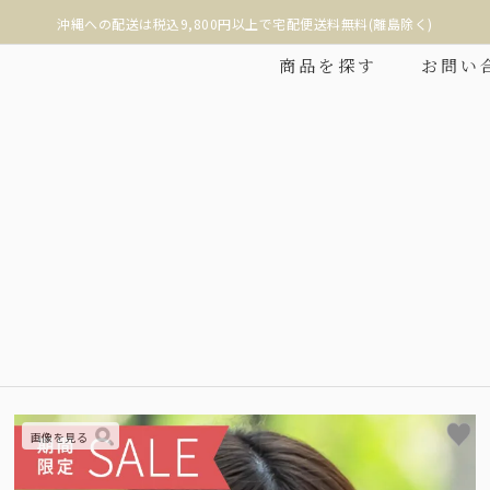
沖縄への配送は税込9,800円以上で宅配便送料無料(離島除く)
商品を探す
お問い
❮
折りたたみ
2段折りショート
み日傘の中で最もコンパク
折りたたみ日傘に見えない、丸くて美しい