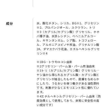
成分
水、酸化チタン、シリカ、BG※1、グリセリン
※2、プロパンジオール、スクワラン、トリ
※3（カプリル/カプリン酸）グリセリル、ホホ
バ種子油、水添レシチン、ベヘニルアルコー
ル、キサンタンガム、シア脂、トコフェロー
ル、アルガニアスピノサ核油、グリチルリン酸
2K、ダマスクバラ花油、エチルヘキシルグリセ
リン※4
※1BG…トウモロコシ由来
※2グリセリン…パーム油・パーム核油由来
※3トリ（カプリル/カプリン酸）グリセリル…
ヤシ油から得られるカプリル酸・カプリン酸と
グリセリンが結合したもので、皮膚をなめらか
にしたり、うるおいを保つ働きがある油性原料
です。刺激が少なくエモリエント性に優れてい
ます。
※4エチルヘキシルグリセリン…パーム由来（防
腐効果として使用しており、非常に安全性の高
い成分です）