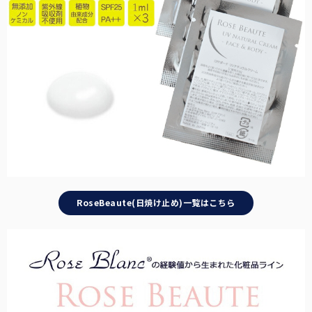
ラージサイズ
テラビューティー
女性の一般的な雨傘のサイズに近く、広い範囲で雨や日光をブロック
テラヘルツ鉱石を配合したヘルスサポートシリーズ。
します。
麦わら帽子
通気性に優れ、涼しげで夏らしいデザインの遮光帽子。
ロング（Lサイズ）
袖口と腕回りにゆとりを持たせ、腕回りにはゴムを使用。
ストール
サッと羽織るだけで日差しをブロック。日傘が差せないシーンに。
RoseBeaute(日焼け止め)一覧はこちら
ネック/アームカバー
首回り、腕回りの紫外線を98%以上カット。
2段折りラージ
オーバーサングラス
男性にもお使いいただける、折りたたみ日傘の特大サイズ。
普段お使いの眼鏡の上から、サッとかけるだけで紫外線をカット。
その他雑貨
パゴダ