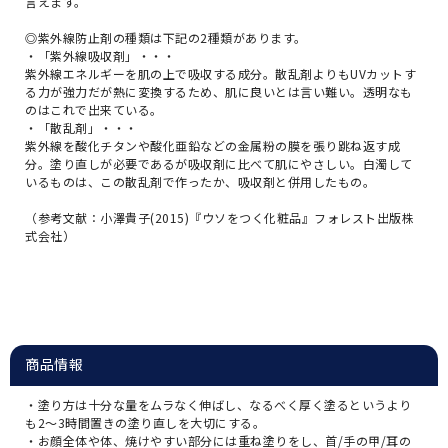
言えます。
◎紫外線防止剤の種類は下記の2種類があります。
・「紫外線吸収剤」・・・
紫外線エネルギーを肌の上で吸収する成分。散乱剤よりもUVカットす
る力が強力だが熱に変換するため、肌に良いとは言い難い。透明なも
のはこれで出来ている。
・「散乱剤」・・・
紫外線を酸化チタンや酸化亜鉛などの金属粉の膜を張り跳ね返す成
分。塗り直しが必要であるが吸収剤に比べて肌にやさしい。白濁して
いるものは、この散乱剤で作ったか、吸収剤と併用したもの。
（参考文献：小澤貴子(2015)『ウソをつく化粧品』フォレスト出版株
式会社）
商品情報
・塗り方は十分な量をムラなく伸ばし、なるべく厚く塗るというより
も2～3時間置きの塗り直しを大切にする。
・お顔全体や体、焼けやすい部分には重ね塗りをし、首/手の甲/耳の