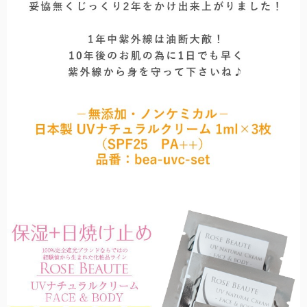
折りたたみ日傘に見えない、丸くて美しいシルエット。
目からの紫外線もお肌の日焼けの原因。メラニングラスで対策を。
ミドルサイズ
スキンケア
ショートの次に大きく、雨の日でも安心の大きめサイズです。
日傘メーカーの経験値を活かした、無添加スキンケアシリーズ。
キャップ・キャスケット
お顔周りにしっかりと影を作る、キャップ・キャスケット。
ロング
手から二の腕までをしっかりとカバー。半袖時に大活躍。
ウェア
日光過敏症の方のお声から生まれた100%遮光ウェア。
アウター
サッと上に羽織るだけでUVを98%以上カットします。
2段折りミドル
PC用グラス
ロクロの上げ下げだけで楽に開閉できる大きめタイプ。
オフィスでも自然にかけれる、透明度の高いクリアレンズ。