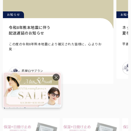
お知らせ
お知ら
令和8年熊本地震に伴う
ネッ
配送遅延のお知らせ
夏季
この度の令和8年熊本地震により被災された皆様に、心よりお
平素
見…
芦屋ロサブラン
2026.07.29
×
CHECKED ITEM
チェックしたアイテム