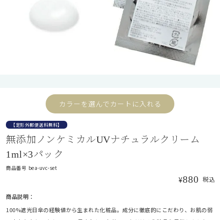
折り畳み日傘
長傘
カラーを選んでカートに入れる
遮光帽子
【定形外郵便送料無料】
無添加ノンケミカルUVナチュラルクリーム
アームカバー/手袋
1ml×3パック
商品番号
bea-uvc-set
遮光雑貨
880
¥
税込
商品説明：
UVカットウェア
100%遮光日傘の経験値から生まれた化粧品。成分に徹底的にこだわり、お肌の弱