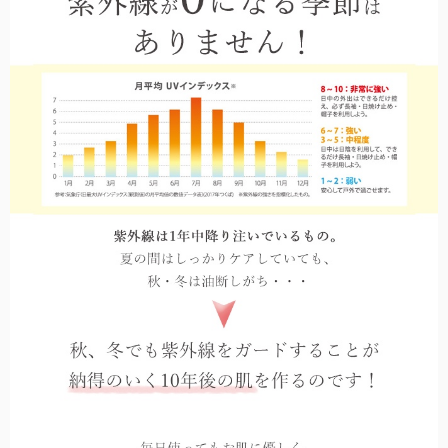
秋冬帽子
秋冬も降り注ぐ紫外線対策に。上質なウール素材を使用。
全てのアームカバー/手袋
こちらから全てのアームカバー/手袋をご覧頂けます。
シューズ
日焼け止めを塗り忘れがちな足の甲までカバーするパンプス。
全てのUVカットウェア
こちらから全てのUVカットウェアをご覧頂けます。
傘袋
全てのサングラス
折りたたみ日傘用の傘袋です。
こちらから全てのメラニンサングラスをご覧頂けます。
キッズ用日傘
日差しの影響を受けやすいお子様用の日傘。入学などのギフトにも。
キッズ用