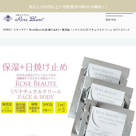
沖縄への配送は税込9,800円以上で宅配便送料無料(離島除く)
❮
❯
HOME
スキンケア
RoseBeaute(日焼け止め)
無添加ノンケミカルUVナチュラルクリーム 1ml×3パック
カートを見る
マイページ
お問い合わせ
ご利用ガイド
商品を探す