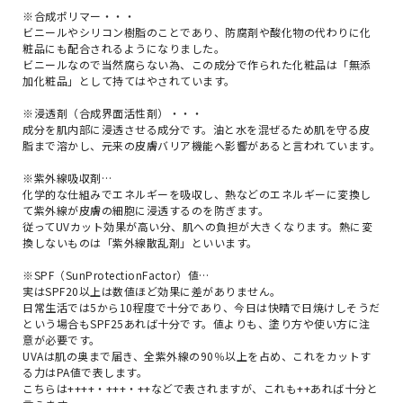
※合成ポリマー・・・
ビニールやシリコン樹脂のことであり、防腐剤や酸化物の代わりに化
粧品にも配合されるようになりました。
ビニールなので当然腐らない為、この成分で作られた化粧品は「無添
加化粧品」として持てはやされています。
※浸透剤（合成界面活性剤）・・・
成分を肌内部に浸透させる成分です。油と水を混ぜるため肌を守る皮
脂まで溶かし、元来の皮膚バリア機能へ影響があると言われています。
※紫外線吸収剤…
化学的な仕組みでエネルギーを吸収し、熱などのエネルギーに変換し
て紫外線が皮膚の細胞に浸透するのを防ぎます。
従ってUVカット効果が高い分、肌への負担が大きくなります。熱に変
換しないものは「紫外線散乱剤」といいます。
※SPF（SunProtectionFactor）値…
実はSPF20以上は数値ほど効果に差がありません。
日常生活では5から10程度で十分であり、今日は快晴で日焼けしそうだ
という場合もSPF25あれば十分です。値よりも、塗り方や使い方に注
意が必要です。
UVAは肌の奥まで届き、全紫外線の90％以上を占め、これをカットす
る力はPA値で表します。
こちらは++++・+++・++などで表されますが、これも++あれば十分と