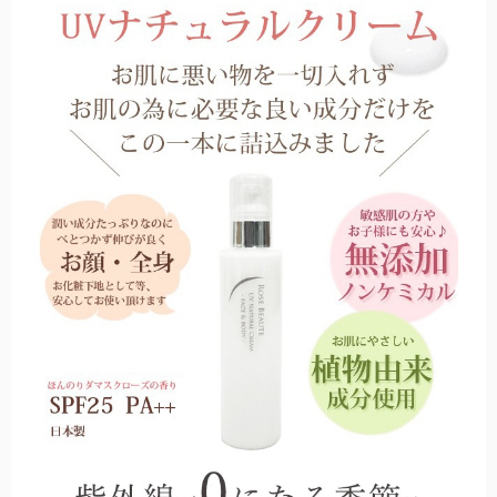
アクセサリーや小物類などの便利な雑貨。
「仏塔」をモチーフにした小さめで可愛らしい印象のシルエット。
サンバイザー
髪型を崩さずにお顔周りをしっかり遮光する、バイザータイプの遮光
帽子。
手袋
指先までカバーする特殊な縫製で実現した100%遮光手袋。
カーテン
社内やちょっとした小窓で遮光するカーテン。
UVカット手袋
柔らかな薄手の生地で、スマホ操作や作業がしやすい手袋。
自動開閉
鯖江製オリジナルサングラス
ワンタッチで瞬時に開閉可能。
眼鏡の聖地と言われている鯖江製の上質なサングラス。
メンズ
男性にもお使いいただきやすい大きなサイズとシンプルなデザイン。