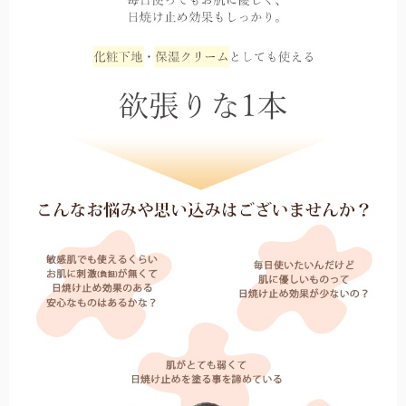
日差しや紫外線の悪影響を受けやすいお子様に。
折り畳み日傘：サイズ解説
非表示
折り畳み日傘のサイズ比較や機能の違いについて解説します。
ステッキ日傘
中棒がステッキとして分離する、杖と日傘の2way仕様。
ハットクリップ
クリップ式で帽子が風に飛ばされるのを防止します。