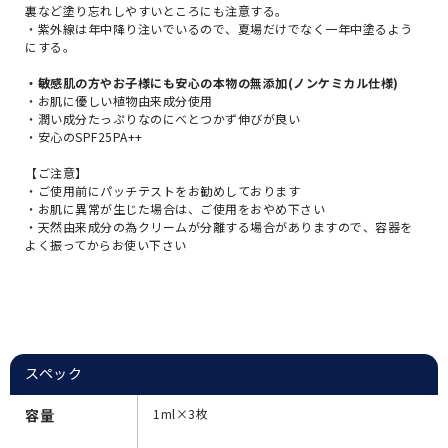
裏など塗り忘れしやすいところにも注意する。
・紫外線は年中降り注いでいるので、夏場だけでなく一年中塗るよう
にする。
・敏感肌の方やお子様にも安心の本物の無添加(ノンケミカル仕様)
・お肌に優しい植物由来成分使用
・潤い成分たっぷりなのにべとつかず伸びが良い
・安心のSPF25PA++
【ご注意】
・ご使用前にパッチテストをお勧めしております
・お肌に異常が生じた場合は、ご使用をおやめ下さい
・天然由来成分の為クリームが分離する場合がありますので、容器を
よく振ってからお使い下さい
スペック
容量
1ml×3枚