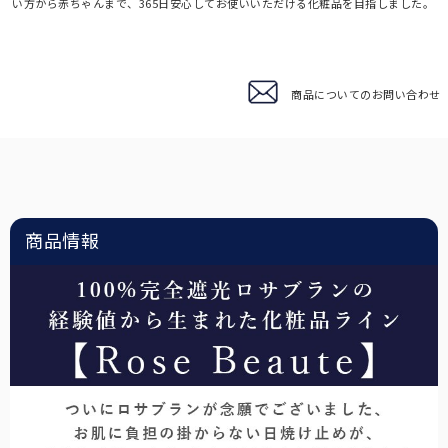
い方から赤ちゃんまで、365日安心してお使いいただける化粧品を目指しました。
3段折りたたみ
サングラス
ロサブランの折りたたみ日傘の中で最もコンパクトなサイズです。
商品についてのお問い合わせ
ショートサイズ
スキンケア/その他
サイズに迷われた方にまずオススメする、日傘の定番サイズです。
ハット
広めのつばであれば首後ろまでしっかり遮光出来る遮光ハット。
ショート
日傘が差せない場面で、長袖でも使いやすいショートタイプ。
マスク/フェイスガード
サッと着用するだけでお顔周りをしっかり遮光します。
インナー
普段着の下に着るだけで、UVを98%以上カットします。
2段折りショート
サングラス