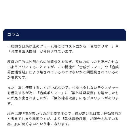
コラム
一般的な日焼け止めクリーム等にはコスト面から「合成ポリマー」や
「合成界面活性剤」が使用されています。
皮膚の目的は外部からの物質侵入を防ぎ、又体内のものを流出させな
いようバリアすることですが、この機能が「合成ポリマー」や「合成
界面活性剤」により壊されているのではないかと問題視されているの
が現状です。
また、夏に使用することが中心なので、ベタベタしないテクスチャー
を優先するが為に「合成ポリマー」に「紫外線吸収剤」を溶かしたも
のが売り出されましたが、「紫外線吸収剤」にもデメリットがありま
す。
現在はSPF値が高いものが主流ですので、値が高ければ高い程効果的だ
と考えてしまう風潮ですが、より「紫外線吸収剤」が配合されている
為、肌に良くないという事になります。