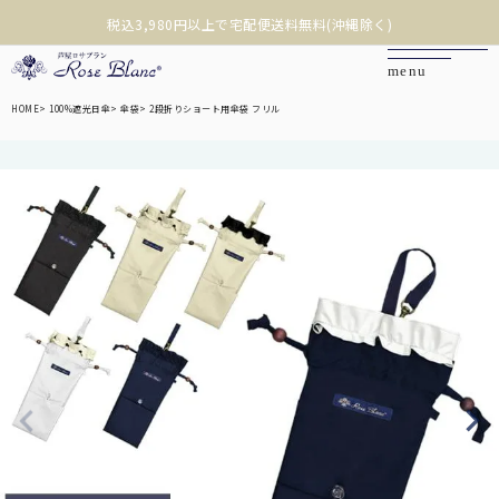
沖縄への配送は税込9,800円以上で宅配便送料無料(離島除く)
❮
❯
HOME
100%遮光日傘
傘袋
2段折りショート用傘袋 フリル
カートを見る
マイページ
お問い合わせ
ご利用ガイド
商品を探す