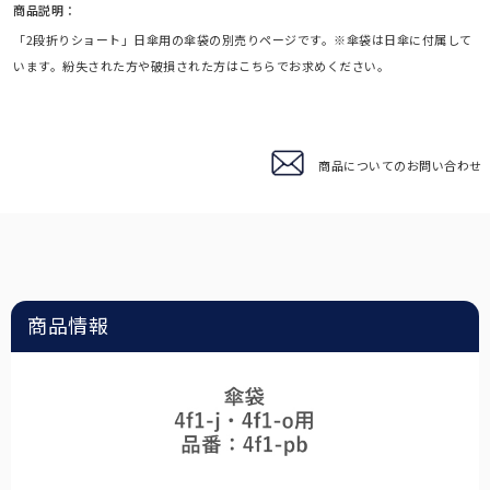
商品説明：
3段折りたたみ
「2段折りショート」日傘用の傘袋の別売りページです。※傘袋は日傘に付属して
サングラス
います。紛失された方や破損された方はこちらでお求めください。
ロサブランの折りたたみ日傘の中で最もコンパクトなサイズです。
ショートサイズ
スキンケア/その他
サイズに迷われた方にまずオススメする、日傘の定番サイズです。
商品についてのお問い合わせ
ハット
広めのつばであれば首後ろまでしっかり遮光出来る遮光ハット。
ショート
日傘が差せない場面で、長袖でも使いやすいショートタイプ。
マスク/フェイスガード
サッと着用するだけでお顔周りをしっかり遮光します。
インナー
普段着の下に着るだけで、UVを98%以上カットします。
2段折りショート
サングラス