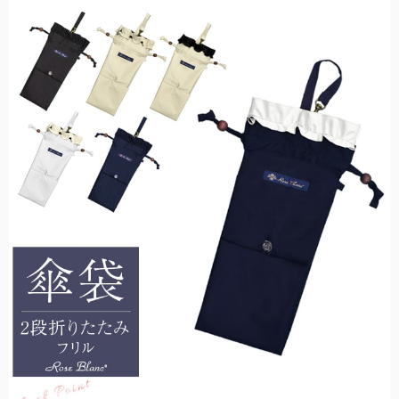
折りたたみ日傘に見えない、丸くて美しいシルエット。
目からの紫外線もお肌の日焼けの原因。メラニングラスで対策を。
ミドルサイズ
スキンケア
ショートの次に大きく、雨の日でも安心の大きめサイズです。
日傘メーカーの経験値を活かした、無添加スキンケアシリーズ。
キャップ・キャスケット
お顔周りにしっかりと影を作る、キャップ・キャスケット。
ロング
手から二の腕までをしっかりとカバー。半袖時に大活躍。
ウェア
日光過敏症の方のお声から生まれた100%遮光ウェア。
アウター
サッと上に羽織るだけでUVを98%以上カットします。
2段折りミドル
PC用グラス
ロクロの上げ下げだけで楽に開閉できる大きめタイプ。
オフィスでも自然にかけれる、透明度の高いクリアレンズ。