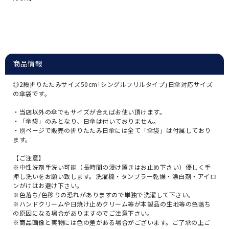
商品情報
◎2段折りたたみサイズ50cm｢シングルフリルタイプ｣日傘対応サイズ
の傘袋です。
・当店以外の傘でもサイズが合えばお使い頂けます。
・「傘袋」のみとなり、日傘は付いておりません。
・別ページで販売の折りたたみ日傘には全て「傘袋」は付属しており
ます。
【ご注意】
※中性洗剤手洗い可能（長時間の浸け置きはお止め下さい）優しく手
押し洗いをお願い致します。洗濯機・タンブラー乾燥・漂白剤・アイロ
ンがけはお避け下さい。
※色落ち/色移りの恐れがありますので単独で洗濯して下さい。
※ハンドクリームや日焼け止めクリーム等が本製品の生地等の色落ち
の原因になる場合がありますのでご注意下さい。
※商品画像と実物には色の差がある場合がございます。ご了承の上ご