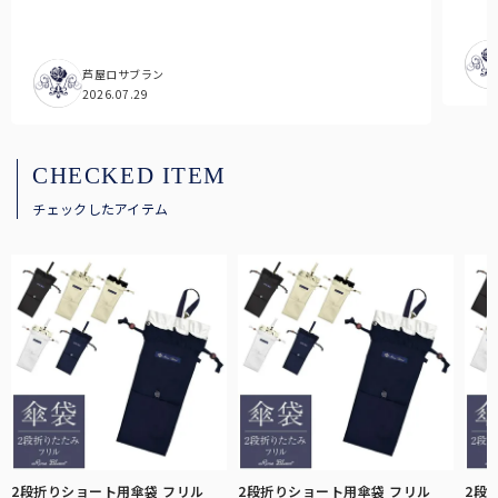
芦屋ロサブラン
2026.07.29
CHECKED ITEM
チェックしたアイテム
2段折りショート用傘袋 フリル
2段折りショート用傘袋 フリル
2段