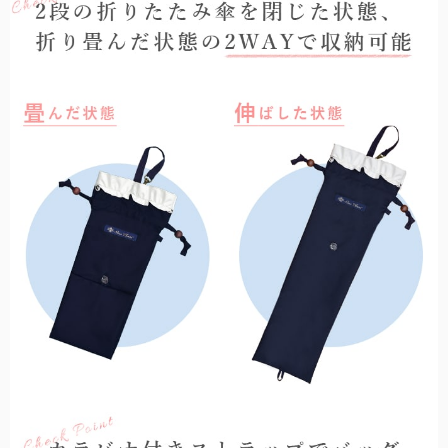
ラージサイズ
テラビューティー
女性の一般的な雨傘のサイズに近く、広い範囲で雨や日光をブロック
テラヘルツ鉱石を配合したヘルスサポートシリーズ。
します。
麦わら帽子
通気性に優れ、涼しげで夏らしいデザインの遮光帽子。
ロング（Lサイズ）
袖口と腕回りにゆとりを持たせ、腕回りにはゴムを使用。
ストール
サッと羽織るだけで日差しをブロック。日傘が差せないシーンに。
ネック/アームカバー
首回り、腕回りの紫外線を98%以上カット。
2段折りラージ
オーバーサングラス
男性にもお使いいただける、折りたたみ日傘の特大サイズ。
普段お使いの眼鏡の上から、サッとかけるだけで紫外線をカット。
その他雑貨
パゴダ