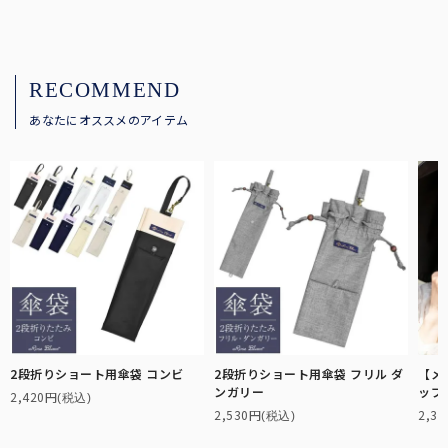
RECOMMEND
あなたにオススメのアイテム
2段折りショート用傘袋 コンビ
2段折りショート用傘袋 フリル ダ
【メ
ンガリー
ップ
2,420円
(税込)
2,530円
2,3
(税込)