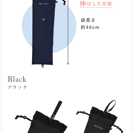
日差しや紫外線の悪影響を受けやすいお子様に。
折り畳み日傘：サイズ解説
非表示
折り畳み日傘のサイズ比較や機能の違いについて解説します。
ステッキ日傘
中棒がステッキとして分離する、杖と日傘の2way仕様。
ハットクリップ
クリップ式で帽子が風に飛ばされるのを防止します。