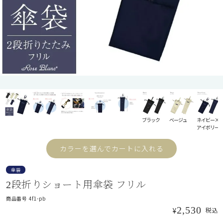
折り畳み日傘
長傘
遮光帽子
ブラック
ベージュ
ネイビー×
アイボリー
アームカバー/手袋
カラーを選んでカートに入れる
傘袋
遮光雑貨
2段折りショート用傘袋 フリル
商品番号
4f1-pb
2,530
¥
税込
UVカットウェア