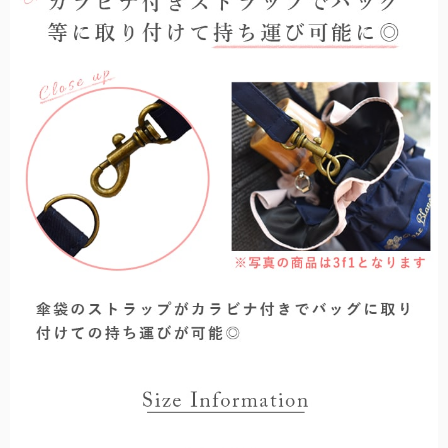
アクセサリーや小物類などの便利な雑貨。
「仏塔」をモチーフにした小さめで可愛らしい印象のシルエット。
サンバイザー
髪型を崩さずにお顔周りをしっかり遮光する、バイザータイプの遮光
帽子。
手袋
指先までカバーする特殊な縫製で実現した100%遮光手袋。
カーテン
社内やちょっとした小窓で遮光するカーテン。
UVカット手袋
柔らかな薄手の生地で、スマホ操作や作業がしやすい手袋。
自動開閉
鯖江製オリジナルサングラス
ワンタッチで瞬時に開閉可能。
眼鏡の聖地と言われている鯖江製の上質なサングラス。
メンズ
男性にもお使いいただきやすい大きなサイズとシンプルなデザイン。