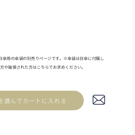
イプ。
日傘用の傘袋の別売りページです。※傘袋は日傘に付属し
た方や破損された方はこちらでお求めください。
傘袋
を選んでカートに入れる
折りたたみ日傘用の傘袋です。