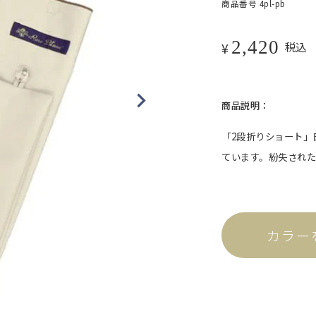
商品番号
4pl-pb
ット。
2,420
¥
税込
商品説明：
「2段折りショート」
ています。紛失され
折りラージ
自動開閉
カラー
ける、折りたたみ日傘の特
ワンタッチで瞬時に開閉可能。