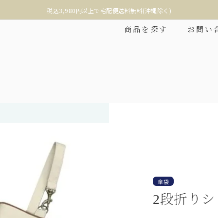
税込3,980円以上で宅配便送料無料(沖縄除く)
商品を探す
お問い
❮
傘袋
2段折りシ
折りたたみ
2段折りショート
み日傘の中で最もコンパク
折りたたみ日傘に見えない、丸くて美しい