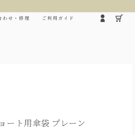
合わせ・修理
ご利用ガイド
❯
ョート用傘袋 プレーン
2段折りミドル
シルエ
ロクロの上げ下げだけで楽に開閉できる大きめタ