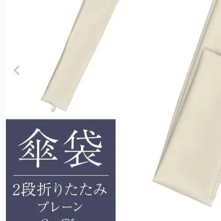
遮光雑貨
トなサイズです。
UVカットウェア
サングラス
スキンケア/その他
2段
男性にもお使いいただ
大サイズ。