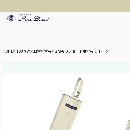
折り畳み日傘
HOME
100%遮光日傘
傘袋
2段折りショート用傘袋 プレーン
長傘
遮光帽子
アームカバー/手袋
3段
ロサブランの折りたた