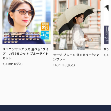
メラニンサングラス 選べる6タイ
サン
プ | UV99%カット ブルーライト
4,4
ラージ プレーン ダンガリー/シャ
全ての長傘
カット
ンブレー
6,380円
(税込)
16,280円
こちらから全ての長傘をご覧頂けます。
(税込)