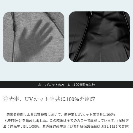
折りたたみ日傘に見えない、丸くて美しいシルエット。
目からの紫外線もお肌の日焼けの原因。メラニングラスで対策を。
ミドルサイズ
スキンケア
ショートの次に大きく、雨の日でも安心の大きめサイズです。
日傘メーカーの経験値を活かした、無添加スキンケアシリーズ。
キャップ・キャスケット
お顔周りにしっかりと影を作る、キャップ・キャスケット。
ロング
手から二の腕までをしっかりとカバー。半袖時に大活躍。
ウェア
左：UVカットのみ 右：100%遮光生地
日光過敏症の方のお声から生まれた100%遮光ウェア。
遮光率、UVカット率共に100%を達成
アウター
サッと上に羽織るだけでUVを98%以上カットします。
第三者機関による品質検査において、遮光率とUVカット率で共に100%
2段折りミドル
PC用グラス
（UPF50+）を達成しました。この結果は全てのカラーで達成しています。(試験方
法：遮光率 JIS L 1055A、紫外線遮蔽率および紫外線保護係数は JIS L 1925 で実施)
ロクロの上げ下げだけで楽に開閉できる大きめタイプ。
オフィスでも自然にかけれる、透明度の高いクリアレンズ。