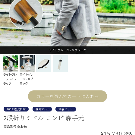
折り畳み日傘
長傘
ライトグレージュ×ブラック
遮光帽子
ライトグレ
ライトグレ
ージュ×ブ
ージュ×ブ
ラック
ラック
アームカバー/手袋
カラーを選んでカートに入れる
遮光雑貨
100%遮光日傘
親骨55cm
傘袋セット
2段折りミドル コンビ 籐手元
商品番号
9cb-to
UVカットウェア
15,730
¥
税込