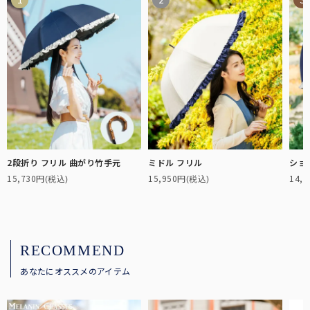
全ての折りたたみ傘
こちらから全ての折りたたみ傘をご覧頂けます。
2段折り フリル 曲がり竹手元
ミドル フリル
ショ
15,730円
15,950円
14,
(税込)
(税込)
長傘：サイズ解説
長傘のサイズについて解説します。
全ての遮光帽子
RECOMMEND
こちらから全ての遮光帽子をご覧頂けます。
あなたにオススメのアイテム