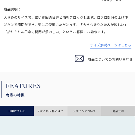
商品説明：
3段折りたたみ
サングラス
大きめのサイズで、広い範囲の日光と雨をブロックします。ロクロ部分の上げ下
ロサブランの折りたたみ日傘の中で最もコンパクトなサイズです。
げだけで開閉ができ、楽にご使用いただけます。「大きな折りたたみが欲しい」
ショートサイズ
「折りたたみ日傘の開閉が煩わしい」というお客様にお勧めです。
スキンケア/その他
サイズに迷われた方にまずオススメする、日傘の定番サイズです。
サイズ解説ページはこちら
ハット
商品についてのお問い合わせ
広めのつばであれば首後ろまでしっかり遮光出来る遮光ハット。
ショート
日傘が差せない場面で、長袖でも使いやすいショートタイプ。
FEATURES
マスク/フェイスガード
商品の特徴
サッと着用するだけでお顔周りをしっかり遮光します。
日傘について
2段ミドル 籐とは？
デザインについて
商品仕様
インナー
普段着の下に着るだけで、UVを98%以上カットします。
2段折りショート
サングラス