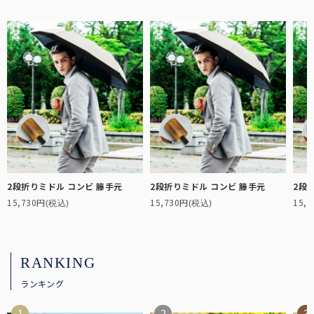
日差しや紫外線の悪影響を受けやすいお子様に。
折り畳み日傘：サイズ解説
非表示
折り畳み日傘のサイズ比較や機能の違いについて解説します。
2段折りミドル コンビ 籐手元
2段折りミドル コンビ 籐手元
2段
15,730円
15,730円
15,
(税込)
(税込)
ステッキ日傘
中棒がステッキとして分離する、杖と日傘の2way仕様。
RANKING
ハットクリップ
ランキング
クリップ式で帽子が風に飛ばされるのを防止します。