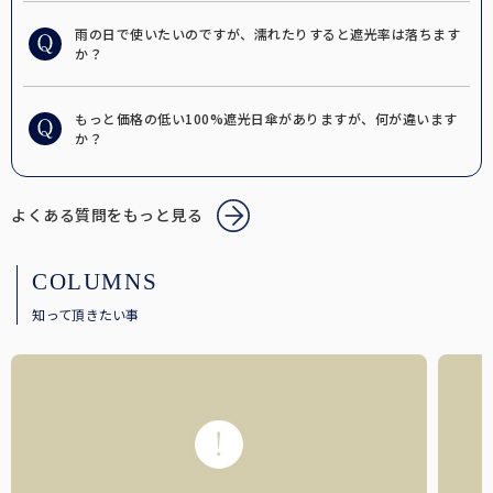
アクセサリーや小物類などの便利な雑貨。
「仏塔」をモチーフにした小さめで可愛らしい印象のシルエット。
雨の日で使いたいのですが、濡れたりすると遮光率は落ちます
サンバイザー
か？
髪型を崩さずにお顔周りをしっかり遮光する、バイザータイプの遮光
帽子。
もっと価格の低い100%遮光日傘がありますが、何が違います
手袋
か？
指先までカバーする特殊な縫製で実現した100%遮光手袋。
カーテン
よくある質問をもっと見る
社内やちょっとした小窓で遮光するカーテン。
UVカット手袋
COLUMNS
柔らかな薄手の生地で、スマホ操作や作業がしやすい手袋。
知って頂きたい事
自動開閉
鯖江製オリジナルサングラス
ワンタッチで瞬時に開閉可能。
眼鏡の聖地と言われている鯖江製の上質なサングラス。
メンズ
男性にもお使いいただきやすい大きなサイズとシンプルなデザイン。