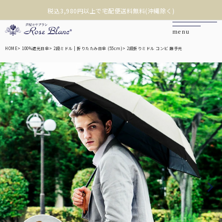
税込3,980円以上で宅配便送料無料(沖縄除く)
❮
❯
HOME
100%遮光日傘
2段ミドル | 折りたたみ日傘 (55cm)
2段折りミドル コンビ 籐手元
カートを見る
マイページ
お問い合わせ
ご利用ガイド
商品を探す