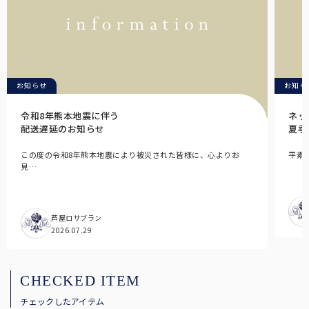
秋冬帽子
秋冬も降り注ぐ紫外線対策に。上質なウール素材を使用。
全てのアームカバー/手袋
こちらから全てのアームカバー/手袋をご覧頂けます。
お知らせ
お知ら
シューズ
令和8年熊本地震に伴う
ネッ
日焼け止めを塗り忘れがちな足の甲までカバーするパンプス。
配送遅延のお知らせ
夏季
全てのUVカットウェア
この度の令和8年熊本地震により被災された皆様に、心よりお
平素
見…
こちらから全てのUVカットウェアをご覧頂けます。
傘袋
全てのサングラス
折りたたみ日傘用の傘袋です。
こちらから全てのメラニンサングラスをご覧頂けます。
芦屋ロサブラン
2026.07.29
キッズ用日傘
日差しの影響を受けやすいお子様用の日傘。入学などのギフトにも。
CHECKED ITEM
キッズ用
チェックしたアイテム