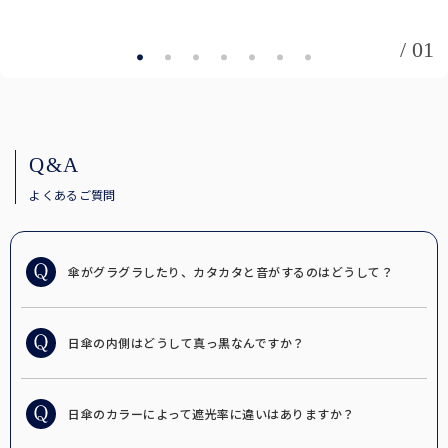
ラージサイズ
テラビューティー
/ 01
女性の一般的な雨傘のサイズに近く、広い範囲で雨や日光をブロック
テラヘルツ鉱石を配合したヘルスサポートシリーズ。
します。
麦わら帽子
通気性に優れ、涼しげで夏らしいデザインの遮光帽子。
ロング（Lサイズ）
Q&A
袖口と腕回りにゆとりを持たせ、腕回りにはゴムを使用。
よくあるご質問
ストール
サッと羽織るだけで日差しをブロック。日傘が差せないシーンに。
傘がグラグラしたり、カタカタと音がするのはどうして？
ネック/アームカバー
首回り、腕回りの紫外線を98%以上カット。
日傘の内側はどうして真っ黒なんですか？
2段折りラージ
オーバーサングラス
男性にもお使いいただける、折りたたみ日傘の特大サイズ。
普段お使いの眼鏡の上から、サッとかけるだけで紫外線をカット。
日傘のカラーによって遮光率に違いはありますか？
その他雑貨
パゴダ