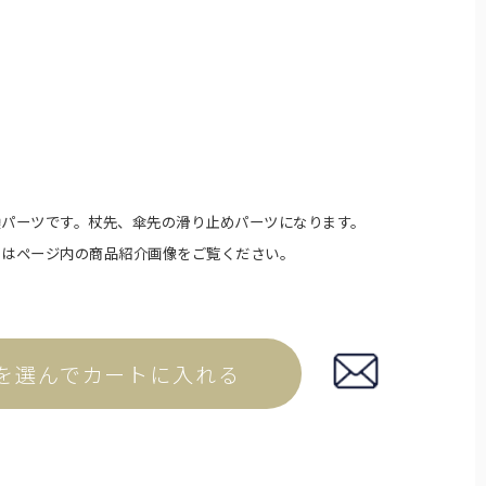
イプ。
換パーツです。杖先、傘先の滑り止めパーツになります。
てはページ内の商品紹介画像をご覧ください。
傘袋
を選んでカートに入れる
折りたたみ日傘用の傘袋です。