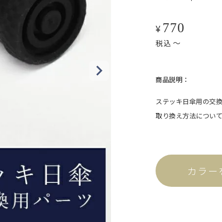
ット。
770
¥
税込
〜
商品説明：
ステッキ日傘用の交
取り換え方法につい
折りラージ
自動開閉
カラー
ける、折りたたみ日傘の特
ワンタッチで瞬時に開閉可能。