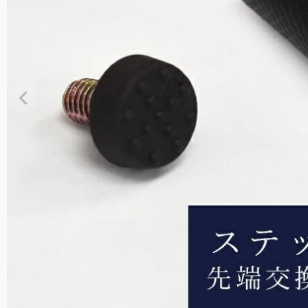
遮光雑貨
トなサイズです。
UVカットウェア
サングラス
スキンケア/その他
2段
男性にもお使いいただ
大サイズ。