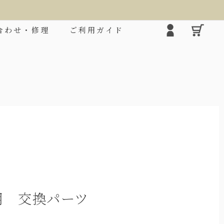
合わせ・修理
ご利用ガイド
❯
用 交換パーツ
2段折りミドル
シルエ
ロクロの上げ下げだけで楽に開閉できる大きめタ