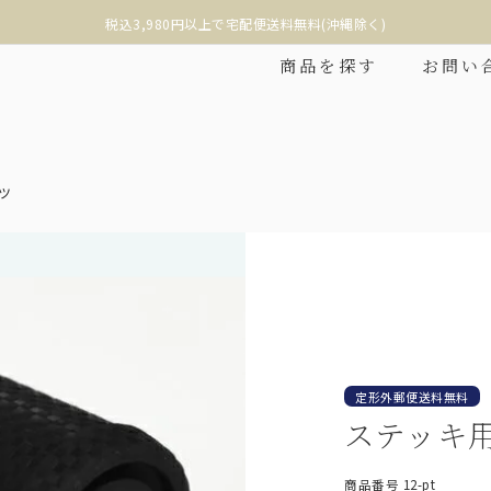
税込3,980円以上で宅配便送料無料(沖縄除く)
商品を探す
お問い
ツ
❮
定形外郵便送料無料
ステッキ
折りたたみ
2段折りショート
商品番号
12-pt
み日傘の中で最もコンパク
折りたたみ日傘に見えない、丸くて美しい