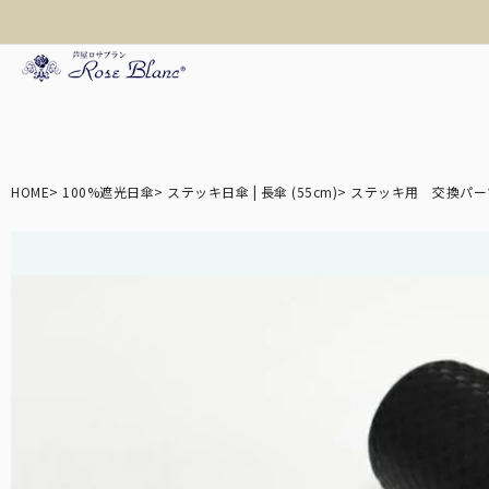
折り畳み日傘
HOME
100%遮光日傘
ステッキ日傘 | 長傘 (55cm)
ステッキ用 交換パー
長傘
遮光帽子
アームカバー/手袋
3段
ロサブランの折りたた