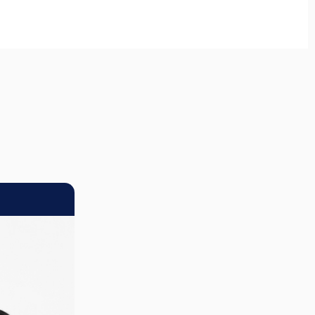
ステッキ先ゴム
ての折りたたみ傘
折りたたみ傘をご覧頂けます。