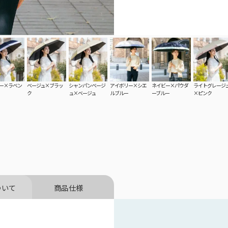
ー×ラベン
ベージュ×ブラッ
シャンパンベージ
アイボリー×シエ
ネイビー×パウダ
ライトグレージ
ク
ュ×ベージュ
ルブルー
ーブルー
×ピンク
折り畳み日傘：サイズ解説
全
折り畳み日傘のサイズ比較や機能の違いについて
こちらから全ての
解説します。
ついて
商品仕様