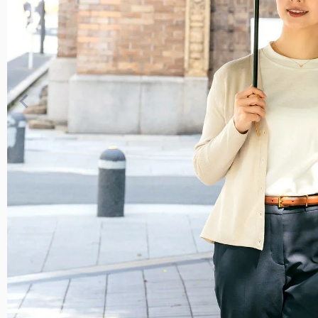
遮光雑貨
トなサイズです。
UVカットウェア
サングラス
スキンケア/その他
2段
男性にもお使いいただ
大サイズ。