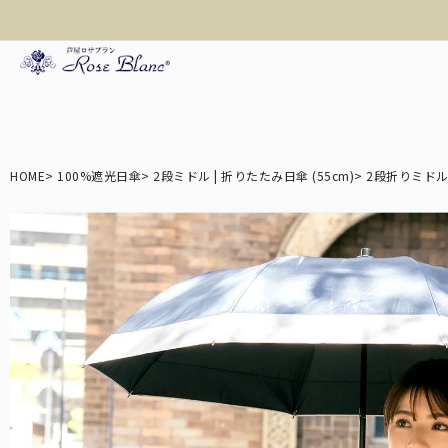
折り畳み日傘
HOME
100%遮光日傘
2段ミドル | 折りたたみ日傘 (55cm)
2段折りミドル
長傘
遮光帽子
アームカバー/手袋
3段
ロサブランの折りたた