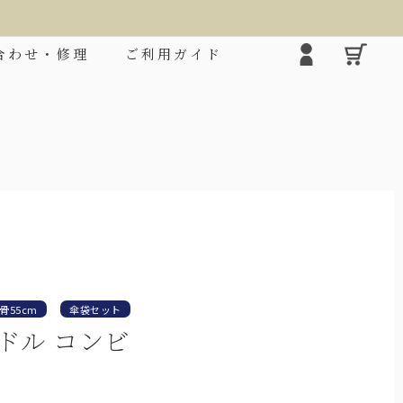
合わせ・修理
ご利用ガイド
❯
骨55cm
傘袋セット
ドル コンビ
2段折りミドル
シルエ
ロクロの上げ下げだけで楽に開閉できる大きめタ