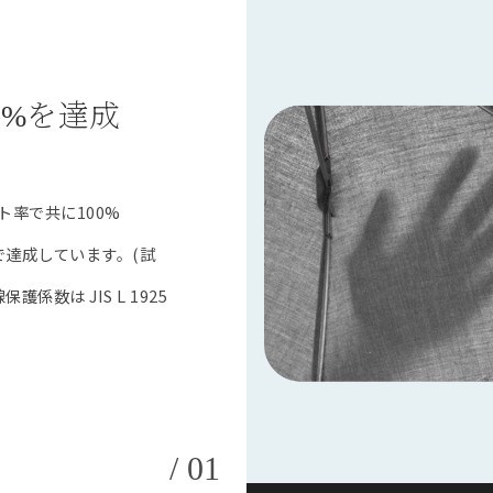
0%を達成
率で共に100%
で達成しています。(試
護係数は JIS L 1925
/ 01