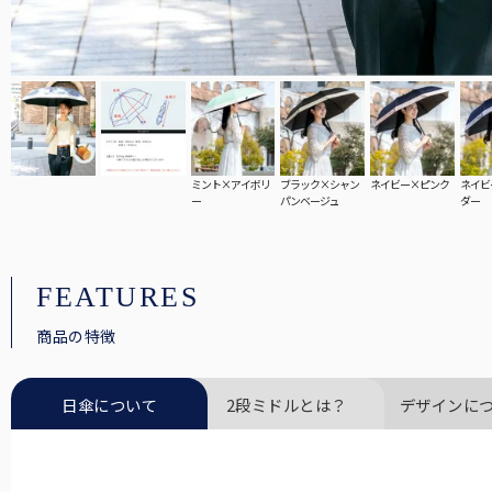
ミント×アイボリ
ブラック×シャン
ネイビー×ピンク
ネイビ
ー
パンベージュ
ダー
FEATURES
商品の特徴
日傘について
2段ミドルとは？
デザインに