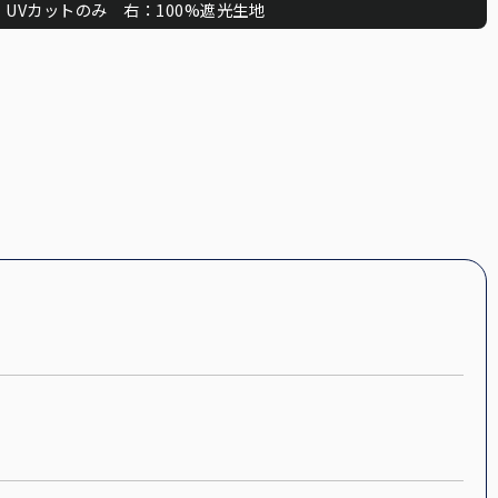
：UVカットのみ 右：100%遮光生地