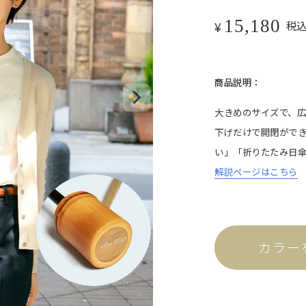
ット。
15,180
¥
税
商品説明：
大きめのサイズで、
下げだけで開閉がで
い」「折りたたみ日
解説ページはこちら
折りラージ
自動開閉
ける、折りたたみ日傘の特
ワンタッチで瞬時に開閉可能。
カラー