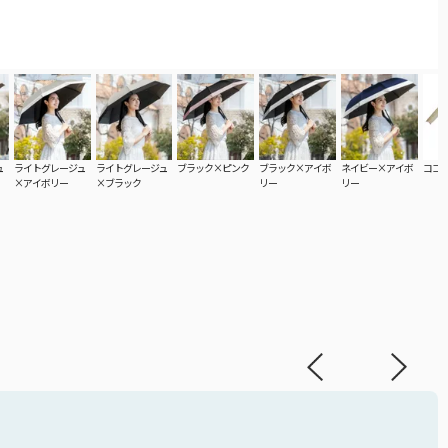
ュ
ライトグレージュ
ライトグレージュ
ブラック×ピンク
ブラック×アイボ
ネイビー×アイボ
ココ
×アイボリー
×ブラック
リー
リー
ての折りたたみ傘
折りたたみ傘をご覧頂けます。