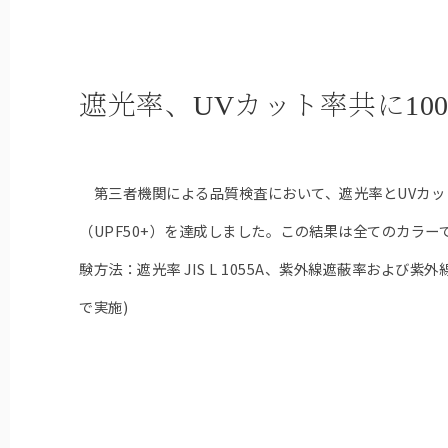
遮光率、UVカット率共に10
第三者機関による品質検査において、遮光率とUVカット
（UPF50+）を達成しました。この結果は全てのカラー
験方法：遮光率 JIS L 1055A、紫外線遮蔽率および紫外線保
で実施)