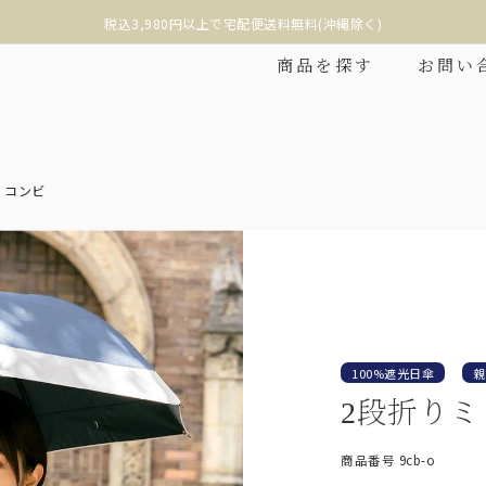
沖縄への配送は税込9,800円以上で宅配便送料無料(離島除く)
商品を探す
お問い
 コンビ
❮
100%遮光日傘
親
2段折りミ
折りたたみ
2段折りショート
商品番号
9cb-o
み日傘の中で最もコンパク
折りたたみ日傘に見えない、丸くて美しい